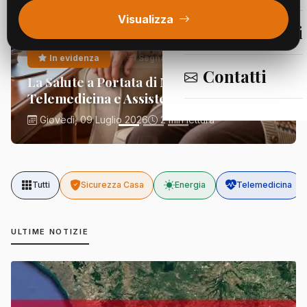
Visualizza
Segnalazioni
In evidenza
Segnalazioni
Contatti
La Salute a Portata di Mano:
Telemedicina e Assistenza Domiciliare
Giovedì, 09 Luglio 2026
2 min lettura
Tutti
Sicurezza Casa
Energia
Telemedicina
ULTIME NOTIZIE