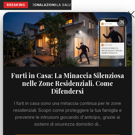
BREAKING
SEGNALAZIONI:
LA SALUTE A PORTATA DI MANO: TELEMEDICIN
Aranova • NET
PORTALE UTILE AL TERRITORIO
Home
Cronaca
Viabilità
Furti in Casa: La Minaccia Silenziosa
nelle Zone Residenziali. Come
Utilità
Difendersi
I furti in casa sono una minaccia continua per le zone
Meteo
residenziali. Scopri come proteggere la tua famiglia e
prevenire le intrusioni giocando d'anticipo, grazie ai
Precedente
Suc
sistemi di sicurezza domotici di...
Eventi