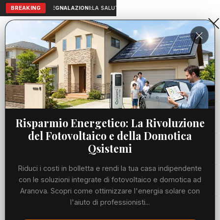
BREAKING
SEGNALAZIONI:
LA SALUTE A PORTATA DI MANO: TELEMEDICIN
Aranova • NET
PORTALE UTILE AL TERRITORIO
Home
Cronaca
Viabilità
Risparmio Energetico: La Rivoluzione
del Fotovoltaico e della Domotica
Utilità
Qsistemi
Riduci i costi in bolletta e rendi la tua casa indipendente
Meteo
con le soluzioni integrate di fotovoltaico e domotica ad
Aranova. Scopri come ottimizzare l'energia solare con
Precedente
Suc
l'aiuto di professionisti...
Eventi