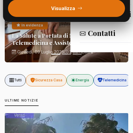
Visualizza
Segnalazioni
In evidenza
Segnalazioni
Contatti
La Salute a Portata di Mano:
Telemedicina e Assistenza Domiciliare
Giovedì, 09 Luglio 2026
2 min lettura
Tutti
Sicurezza Casa
Energia
Telemedicina
ULTIME NOTIZIE