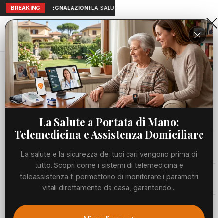
BREAKING
SEGNALAZIONI:
LA SALUTE A PORTATA DI MANO: TELEMEDICIN
Aranova • NET
PORTALE UTILE AL TERRITORIO
Home
Cronaca
Viabilità
La Salute a Portata di Mano:
Telemedicina e Assistenza Domiciliare
Utilità
La salute e la sicurezza dei tuoi cari vengono prima di
tutto. Scopri come i sistemi di telemedicina e
Meteo
teleassistenza ti permettono di monitorare i parametri
vitali direttamente da casa, garantendo...
Precedente
Suc
Eventi