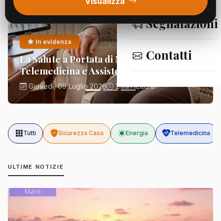
Visualizza
Segnalazioni
In evidenza
Segnalazioni
Contatti
La Salute a Portata di Mano:
Telemedicina e Assistenza Domiciliare
Giovedì, 09 Luglio 2026
2 min lettura
Tutti
Sicurezza Casa
Energia
Telemedicina
ULTIME NOTIZIE