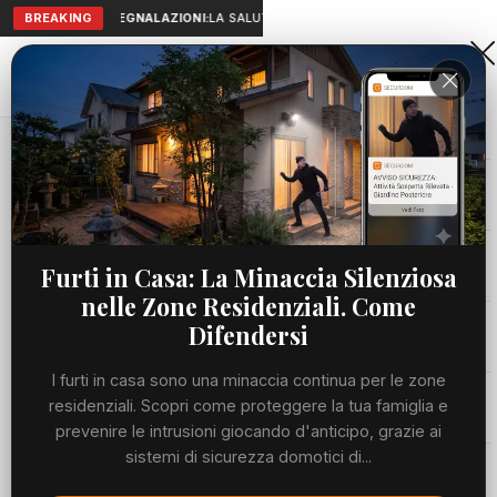
BREAKING
SEGNALAZIONI:
LA SALUTE A PORTATA DI MANO: TELEMEDICIN
Aranova • NET
PORTALE UTILE AL TERRITORIO
Home
Cronaca
Viabilità
Furti in Casa: La Minaccia Silenziosa
nelle Zone Residenziali. Come
Utilità
Difendersi
I furti in casa sono una minaccia continua per le zone
Meteo
residenziali. Scopri come proteggere la tua famiglia e
prevenire le intrusioni giocando d'anticipo, grazie ai
Precedente
Suc
sistemi di sicurezza domotici di...
Eventi