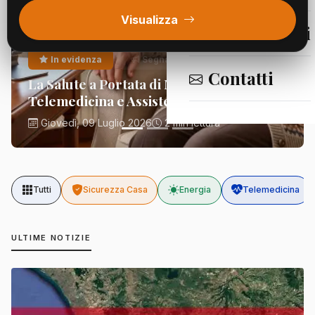
Visualizza
Segnalazioni
In evidenza
Segnalazioni
Contatti
La Salute a Portata di Mano:
Telemedicina e Assistenza Domiciliare
Giovedì, 09 Luglio 2026
2 min lettura
Tutti
Sicurezza Casa
Energia
Telemedicina
ULTIME NOTIZIE