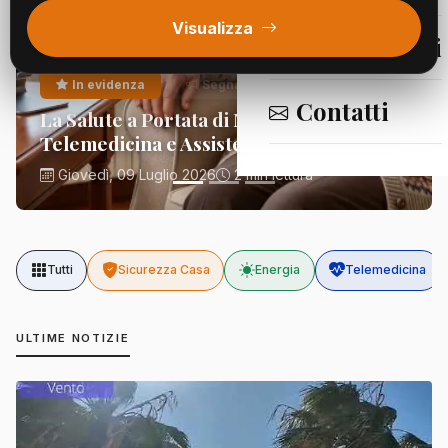
Visualizza
Segnalazioni
In evidenza
Segnalazioni
Contatti
La Salute a Portata di Mano:
Telemedicina e Assistenza Domiciliare
Giovedì, 09 Luglio 2026
2 min lettura
Tutti
Sicurezza Casa
Energia
Telemedicina
ULTIME NOTIZIE