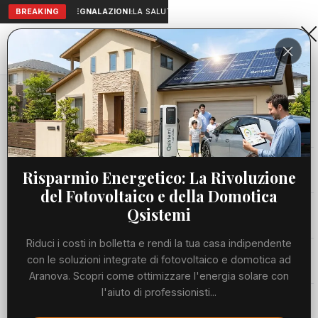
BREAKING
SEGNALAZIONI:
LA SALUTE A PORTATA DI MANO: TELEMEDICIN
Aranova • NET
PORTALE UTILE AL TERRITORIO
Home
Cronaca
Viabilità
Risparmio Energetico: La Rivoluzione
del Fotovoltaico e della Domotica
Utilità
Qsistemi
Riduci i costi in bolletta e rendi la tua casa indipendente
Meteo
con le soluzioni integrate di fotovoltaico e domotica ad
Aranova. Scopri come ottimizzare l'energia solare con
Precedente
Suc
l'aiuto di professionisti...
Eventi