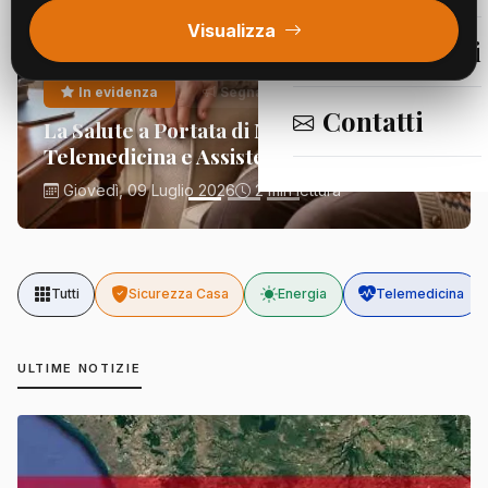
Visualizza
Segnalazioni
In evidenza
Segnalazioni
Contatti
La Salute a Portata di Mano:
Telemedicina e Assistenza Domiciliare
Giovedì, 09 Luglio 2026
2 min lettura
Tutti
Sicurezza Casa
Energia
Telemedicina
ULTIME NOTIZIE