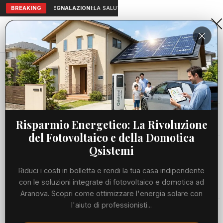
BREAKING
SEGNALAZIONI:
LA SALUTE A PORTATA DI MANO: TELEMEDICIN
Aranova • NET
PORTALE UTILE AL TERRITORIO
Home
Cronaca
Viabilità
Risparmio Energetico: La Rivoluzione
del Fotovoltaico e della Domotica
Utilità
Qsistemi
Riduci i costi in bolletta e rendi la tua casa indipendente
Meteo
con le soluzioni integrate di fotovoltaico e domotica ad
Aranova. Scopri come ottimizzare l'energia solare con
Precedente
Suc
l'aiuto di professionisti...
Eventi