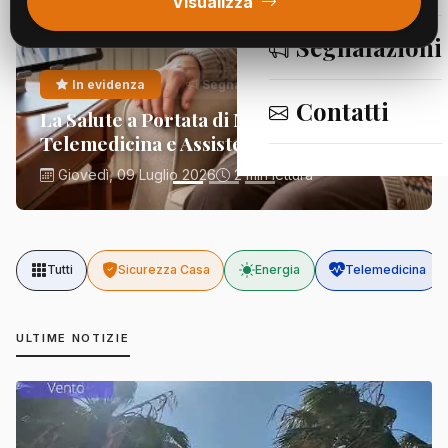
Visualizza
Segnalazioni
In evidenza
Segnalazioni
Contatti
La Salute a Portata di Mano:
Telemedicina e Assistenza Domiciliare
Giovedì, 09 Luglio 2026
2 min lettura
Tutti
Sicurezza Casa
Energia
Telemedicina
ULTIME NOTIZIE