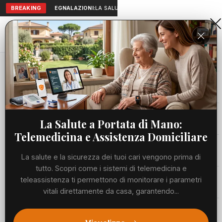
BREAKING
SEGNALAZIONI:
LA SALUTE A PORTATA DI MANO: TELEMEDICI
Aranova • NET
PORTALE UTILE AL TERRITORIO
Home
Cronaca
Viabilità
La Salute a Portata di Mano:
Telemedicina e Assistenza Domiciliare
Utilità
La salute e la sicurezza dei tuoi cari vengono prima di
tutto. Scopri come i sistemi di telemedicina e
Meteo
teleassistenza ti permettono di monitorare i parametri
vitali direttamente da casa, garantendo...
Precedente
Suc
Eventi