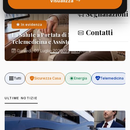
Visualizza
Segnalazioni
In evidenza
Segnalazioni
Contatti
La Salute a Portata di Mano:
Telemedicina e Assistenza Domiciliare
Giovedì, 09 Luglio 2026
2 min lettura
Tutti
Sicurezza Casa
Energia
Telemedicina
ULTIME NOTIZIE