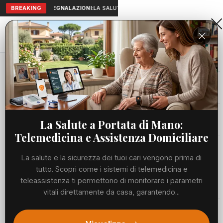
BREAKING
SEGNALAZIONI:
LA SALUTE A PORTATA DI MANO: TELEMEDICIN
Aranova • NET
PORTALE UTILE AL TERRITORIO
Home
Cronaca
Viabilità
La Salute a Portata di Mano:
Telemedicina e Assistenza Domiciliare
Utilità
La salute e la sicurezza dei tuoi cari vengono prima di
tutto. Scopri come i sistemi di telemedicina e
Meteo
teleassistenza ti permettono di monitorare i parametri
vitali direttamente da casa, garantendo...
Precedente
Suc
Eventi