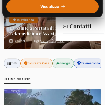
Visualizza
Segnalazioni
In evidenza
Segnalazioni
Contatti
La Salute a Portata di Mano:
Telemedicina e Assistenza Domiciliare
Giovedì, 09 Luglio 2026
2 min lettura
Tutti
Sicurezza Casa
Energia
Telemedicina
ULTIME NOTIZIE