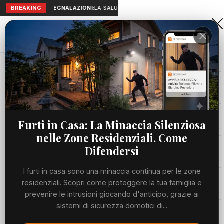
BREAKING
SEGNALAZIONI:
LA SALUTE A PORTATA DI MANO: TELEMEDICIN
Aranova • NET
PORTALE UTILE AL TERRITORIO
Home
Cronaca
Viabilità
Furti in Casa: La Minaccia Silenziosa
nelle Zone Residenziali. Come
Utilità
Difendersi
I furti in casa sono una minaccia continua per le zone
Meteo
residenziali. Scopri come proteggere la tua famiglia e
prevenire le intrusioni giocando d'anticipo, grazie ai
Precedente
Suc
sistemi di sicurezza domotici di...
Eventi