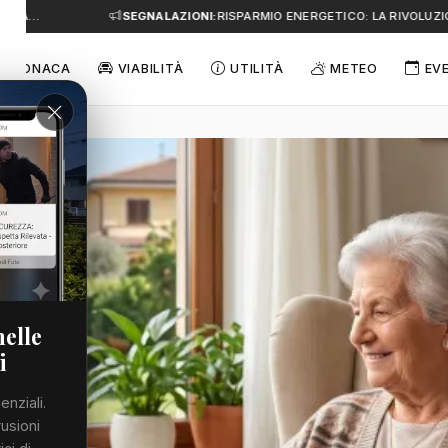
 A…
SEGNALAZIONI:
RISPARMIO ENERGETICO: LA RIVOLUZION
CRONACA
VIABILITÀ
UTILITÀ
METEO
EV
nelle
i
enziali.
rusioni