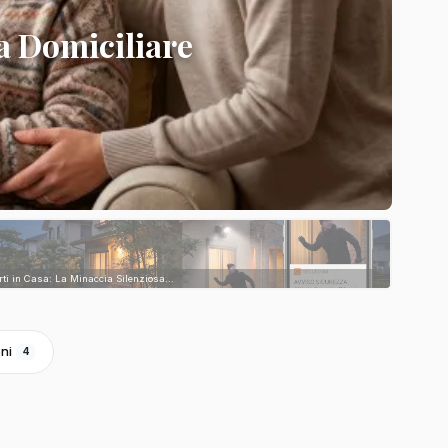
a Domiciliare
rti in Casa: La Minaccia Silenziosa...
ni
4