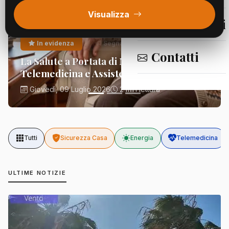
Visualizza
Segnalazioni
In evidenza
Segnalazioni
Contatti
La Salute a Portata di Mano:
Telemedicina e Assistenza Domiciliare
Giovedì, 09 Luglio 2026
2 min lettura
Tutti
Sicurezza Casa
Energia
Telemedicina
ULTIME NOTIZIE