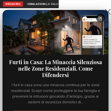
BREAKING
SEGNALAZIONI:
LA SALUTE A PORTATA DI MANO: TELEMEDICIN
Aranova • NET
PORTALE UTILE AL TERRITORIO
Home
Cronaca
Viabilità
Furti in Casa: La Minaccia Silenziosa
nelle Zone Residenziali. Come
Utilità
Difendersi
I furti in casa sono una minaccia continua per le zone
Meteo
residenziali. Scopri come proteggere la tua famiglia e
prevenire le intrusioni giocando d'anticipo, grazie ai
Precedente
Suc
sistemi di sicurezza domotici di...
Eventi