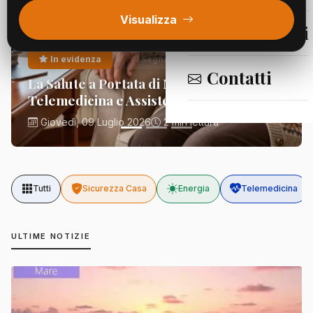
Visualizza
Segnalazioni
In evidenza
Segnalazioni
Contatti
La Salute a Portata di Mano:
Telemedicina e Assistenza Domiciliare
Giovedì, 09 Luglio 2026
2 min lettura
Tutti
Sicurezza Casa
Energia
Telemedicina
ULTIME NOTIZIE