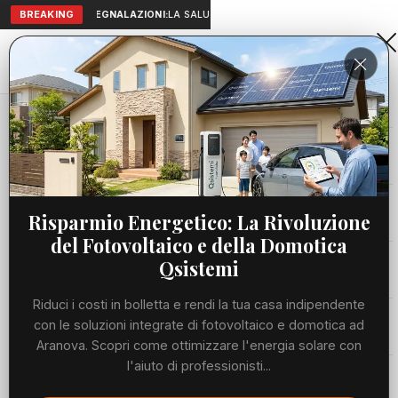
BREAKING
SEGNALAZIONI:
LA SALUTE A PORTATA DI MANO: TELEMEDICIN
Aranova • NET
PORTALE UTILE AL TERRITORIO
Home
Cronaca
Viabilità
Risparmio Energetico: La Rivoluzione
del Fotovoltaico e della Domotica
Utilità
Qsistemi
Riduci i costi in bolletta e rendi la tua casa indipendente
Meteo
con le soluzioni integrate di fotovoltaico e domotica ad
Aranova. Scopri come ottimizzare l'energia solare con
Precedente
Suc
l'aiuto di professionisti...
Eventi