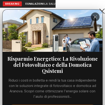
BREAKING
SEGNALAZIONI:
LA SALUTE A PORTATA DI MANO: TELEMEDICI
Aranova • NET
PORTALE UTILE AL TERRITORIO
Home
Cronaca
Imminente divieto di transito su uno svincolo...
Cronaca
CRONACA
Imminente divieto di transito su
Viabilità
Risparmio Energetico: La Rivoluzione
uno svincolo dell’Autostrada del
del Fotovoltaico e della Domotica
Sole a nord della capitale
Utilità
Qsistemi
MARTEDÌ, 07 LUGLIO 2026
64 LETTURE
Riduci i costi in bolletta e rendi la tua casa indipendente
1 MIN DI LETTURA
Meteo
con le soluzioni integrate di fotovoltaico e domotica ad
Aranova. Scopri come ottimizzare l'energia solare con
l'aiuto di professionisti...
Eventi