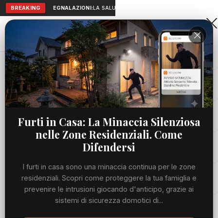
BREAKING
SEGNALAZIONI:
LA SALUTE A PORTATA DI MANO: TELEMEDICI
Aranova • NET
PORTALE UTILE AL TERRITORIO
Home
Cronaca
Notte di fuoco
Cronaca
CRONACA
Notte di fuoco
Viabilità
Furti in Casa: La Minaccia Silenziosa
nelle Zone Residenziali. Come
MARTEDÌ, 02 GIUGNO 2026
103 LETTURE
Utilità
1 MIN DI LETTURA
Difendersi
I furti in casa sono una minaccia continua per le zone
Fonte: OstiaTV - Eventi
Meteo
residenziali. Scopri come proteggere la tua famiglia e
prevenire le intrusioni giocando d'anticipo, grazie ai
N
sistemi di sicurezza domotici di...
otte di fuoco a Parco Leonardo: otto furgoni
Eventi
distrutti dalle fiamme nel deposito della Sda