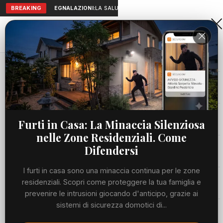
BREAKING
SEGNALAZIONI:
LA SALUTE A PORTATA DI MANO: TELEMEDICI
Aranova • NET
PORTALE UTILE AL TERRITORIO
Home
Eventi
Valerie DJ a Casa Sanremo: anima, energia e...
Cronaca
EVENTI
Valerie DJ a Casa Sanremo: anima,
Viabilità
Furti in Casa: La Minaccia Silenziosa
energia e grande successo
nelle Zone Residenziali. Come
Utilità
Difendersi
VENERDÌ, 20 FEBBRAIO 2026
94 LETTURE
1 MIN DI LETTURA
I furti in casa sono una minaccia continua per le zone
Meteo
residenziali. Scopri come proteggere la tua famiglia e
prevenire le intrusioni giocando d'anticipo, grazie ai
sistemi di sicurezza domotici di...
Eventi