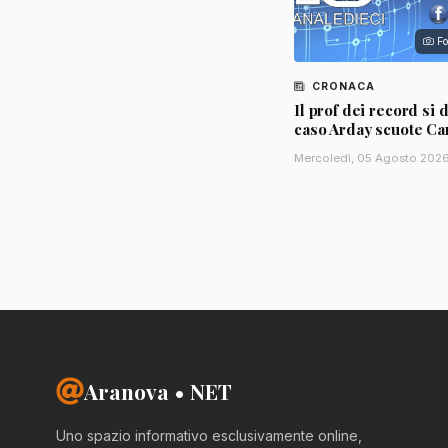
Fo
CRONACA
Il prof dei record si d
caso Arday scuote C
Mercoledì, 05 Agosto 202
Aranova • NET
Uno spazio informativo esclusivamente online,