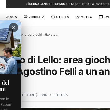
 A…
SEGNALAZIONI:
RISPARMIO ENERGETICO: LA RIVOLUZION
CRONACA
VIABILITÀ
UTILITÀ
METEO
EVE
 Parco di Lello: area giochi intitolata...
Parco di Lello: area gioch
a ad Agostino Felli a un a
rsa
 del
emi
O 2026
54 LETTURE
1 MIN DI LETTURA
con le
 Scopri