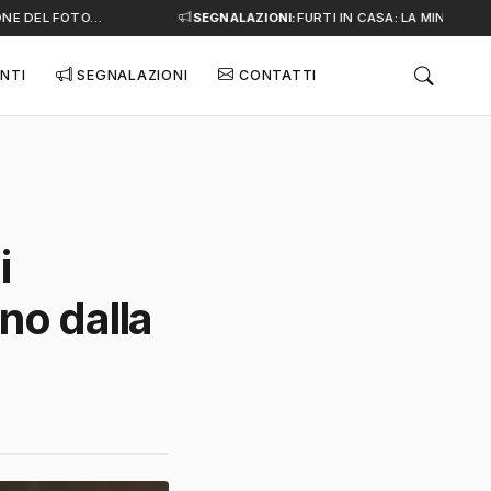
E DEL FOTO…
SEGNALAZIONI:
FURTI IN CASA: LA MINACCIA S
NTI
SEGNALAZIONI
CONTATTI
i
nno dalla