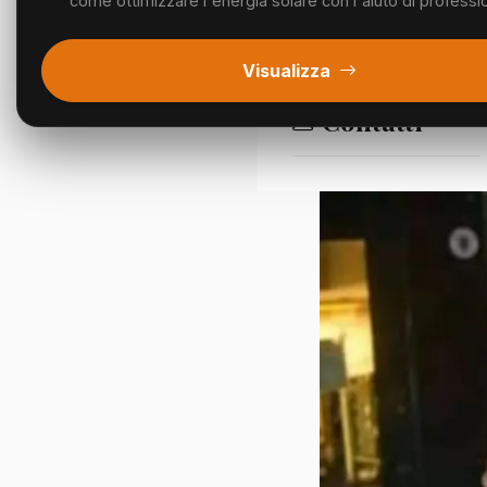
come ottimizzare l'energia solare con l'aiuto di profession
Segnalazioni
Visualizza
Contatti