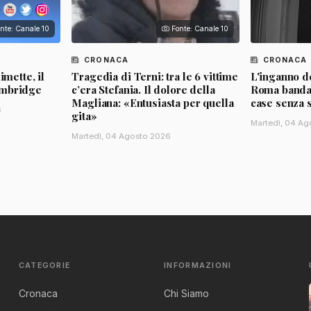
nte: Canale 10
Fonte: Canale 10
CRONACA
CRONACA
imette, il
Tragedia di Terni: tra le 6 vittime
L'inganno de
ambridge
c’era Stefania. Il dolore della
Roma banda d
Magliana: «Entusiasta per quella
case senza 
6
gita»
Martedì, 04 Ag
Martedì, 04 Agosto 2026
CATEGORIE
INFORMAZIONI
Cronaca
Chi Siamo