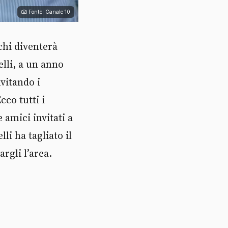
Fonte: Canale 10
chi diventerà
lli, a un anno
vitando i
cco tutti i
 amici invitati a
li ha tagliato il
rgli l’area.