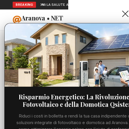
SEGNALAZIONI:
BREAKING
LA SALUTE A PORTATA DI MANO: TELEMEDICINA E
Aranova • NET
HOME
PORTALE UTILE AL TERRITORIO
Home
Cronaca
Nasce il
Cronaca
CRONACA
Nasce il 
Viabilità
intitolat
Utilità
scompa
Risparmio Energetico: La Rivoluzione
Fotovoltaico e della Domotica Qsist
Meteo
MARTEDÌ, 02 GIUGN
Riduci i costi in bolletta e rendi la tua casa indipendente 
Eventi
soluzioni integrate di fotovoltaico e domotica ad Aranova.