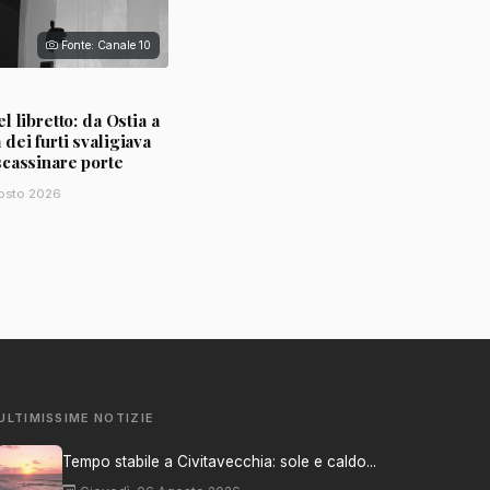
Fonte: Canale 10
l libretto: da Ostia a
ei furti svaligiava
scassinare porte
osto 2026
ULTIMISSIME NOTIZIE
Tempo stabile a Civitavecchia: sole e caldo...