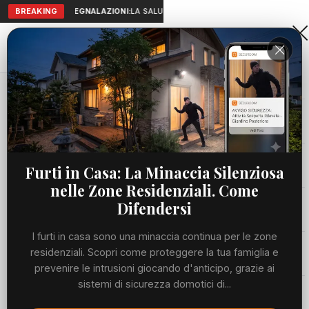
BREAKING
SEGNALAZIONI:
LA SALUTE A PORTATA DI MANO: TELEMEDICI
Aranova • NET
PORTALE UTILE AL TERRITORIO
Home
Eventi
Concerto dell’ Esercito, raccolti 15mila euro...
Cronaca
EVENTI
Concerto dell’ Esercito, raccolti
Viabilità
Furti in Casa: La Minaccia Silenziosa
15mila euro pro-Beatrice
nelle Zone Residenziali. Come
Utilità
Difendersi
GIOVEDÌ, 19 FEBBRAIO 2026
62 LETTURE
1 MIN DI LETTURA
I furti in casa sono una minaccia continua per le zone
Meteo
residenziali. Scopri come proteggere la tua famiglia e
prevenire le intrusioni giocando d'anticipo, grazie ai
sistemi di sicurezza domotici di...
Eventi