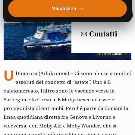
Visualizza
Segnalazioni
Contatti
Fonte: Canale 10
U
ltima ora (Adnkronos) – Ci sono alcuni sinonimi
assoluti del concetto di “estate”. Uno è il
calciomercato, l’altro sono le vacanze verso la
Sardegna e la Corsica. E Moby riesce ad essere
protagonista di entrambi. Perché parte da domani la
linea quotidiana diretta fra Genova e Livorno e
viceversa, con Moby Aki e Moby Wonder, che si
aggiunge a quella già ripartita nei giorni scorsi