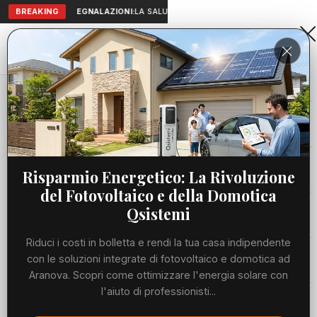
BREAKING
SEGNALAZIONI:
LA SALUTE A PORTATA DI MANO: TELEMEDICI
Aranova • NET
PORTALE UTILE AL TERRITORIO
Home
Cronaca
Moby dà il fischio d'inizio dell'estate con la...
Cronaca
CRONACA
Moby dà il fischio d'inizio
Viabilità
Risparmio Energetico: La Rivoluzione
dell'estate con la sigla di
del Fotovoltaico e della Domotica
'Calciomercato-L'originale'
Utilità
Qsistemi
MERCOLEDÌ, 03 GIUGNO 2026
46 LETTURE
Riduci i costi in bolletta e rendi la tua casa indipendente
1 MIN DI LETTURA
Meteo
con le soluzioni integrate di fotovoltaico e domotica ad
Aranova. Scopri come ottimizzare l'energia solare con
l'aiuto di professionisti...
Eventi