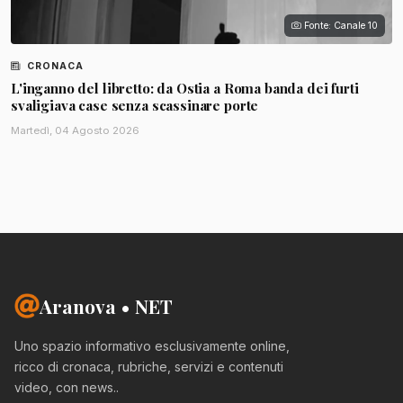
Fonte: Canale 10
CRONACA
L'inganno del libretto: da Ostia a Roma banda dei furti
svaligiava case senza scassinare porte
Martedì, 04 Agosto 2026
Aranova • NET
Uno spazio informativo esclusivamente online,
ricco di cronaca, rubriche, servizi e contenuti
video, con news..