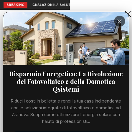
BREAKING
SEGNALAZIONI:
LA SALUTE A PORTATA DI MANO: TELEMEDICIN
Aranova • NET
PORTALE UTILE AL TERRITORIO
Home
Cronaca
Acqua, possibili problemi idrici nella giornata...
Cronaca
CRONACA
Acqua, possibili problemi idrici
Viabilità
Risparmio Energetico: La Rivoluzione
nella giornata di domani
del Fotovoltaico e della Domotica
Utilità
Qsistemi
MERCOLEDÌ, 03 GIUGNO 2026
76 LETTURE
1 MIN DI LETTURA
Riduci i costi in bolletta e rendi la tua casa indipendente
Meteo
con le soluzioni integrate di fotovoltaico e domotica ad
Aranova. Scopri come ottimizzare l'energia solare con
l'aiuto di professionisti...
Eventi