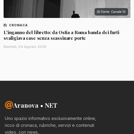
Fonte: Canale 10
CRONACA
L'inganno del libretto: da Ostia a Roma banda dei furti
svaligiava case senza scassinare porte
Martedì, 04 Agosto 2026
Aranova • NET
Uno spazio informativo esclusivamente online,
ricco di cronaca, rubriche, servizi e contenuti
video, con news..