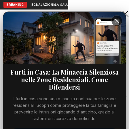
BREAKING
SEGNALAZIONI:
LA SALUTE A PORTATA DI MANO: TELEMEDICI
Aranova • NET
PORTALE UTILE AL TERRITORIO
Home
Cronaca
“La fotografia in mostra” con...
Cronaca
CRONACA
“La fotografia in mostra” con
Viabilità
Furti in Casa: La Minaccia Silenziosa
l’associazione ISO100
nelle Zone Residenziali. Come
Utilità
Difendersi
MERCOLEDÌ, 03 GIUGNO 2026
55 LETTURE
1 MIN DI LETTURA
I furti in casa sono una minaccia continua per le zone
Meteo
residenziali. Scopri come proteggere la tua famiglia e
prevenire le intrusioni giocando d'anticipo, grazie ai
sistemi di sicurezza domotici di...
Eventi