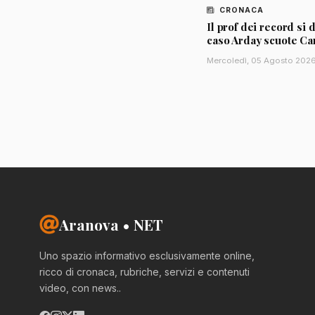
CRONACA
Il prof dei record si d
caso Arday scuote C
Mercoledì, 05 Agosto 202
Aranova • NET
Uno spazio informativo esclusivamente online,
ricco di cronaca, rubriche, servizi e contenuti
video, con news..