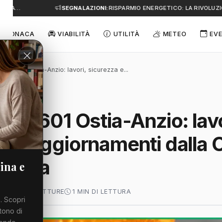
E A…
SEGNALAZIONI:
RISPARMIO ENERGETICO: LA RIVOLUZIO
CRONACA
VIABILITÀ
UTILITÀ
METEO
EVE
 S.P. 601 Ostia-Anzio: lavori, sicurezza e...
S.P. 601 Ostia-Anzio: lavo
a e aggiornamenti dalla C
litana
ina e
 2026
64 LETTURE
1 MIN DI LETTURA
. Scopri
tono di