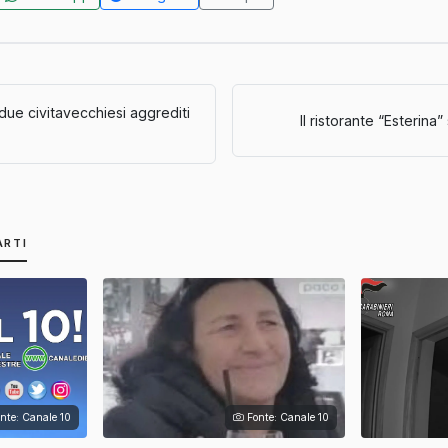
due civitavecchiesi aggrediti
Il ristorante “Esterina”
ARTI
nte: Canale 10
Fonte: Canale 10