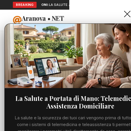
BREAKING
SEGNALAZIONI:
LA SALUTE A PORTATA DI MANO: TELEMEDICINA 
Aranova • NET
HOME
PORTALE UTILE AL TERRITORIO
Home
Cronaca
Ponte D
Cronaca
CRONACA
Ponte D 
Viabilità
sicurezz
Utilità
metropo
La Salute a Portata di Mano: Telemedic
Assistenza Domiciliare
Meteo
LUNEDÌ, 08 GIUGNO
La salute e la sicurezza dei tuoi cari vengono prima di tutto
Eventi
come i sistemi di telemedicina e teleassistenza ti permet