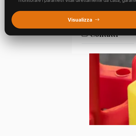
monitorare i parametri vitali direttamente da casa, garant
Segnalazioni
Visualizza
Contatti