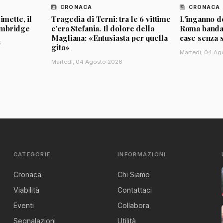
CRONACA
CRONACA
imette, il
Tragedia di Terni: tra le 6 vittime
L'inganno de
ambridge
c’era Stefania. Il dolore della
Roma banda d
Magliana: «Entusiasta per quella
case senza 
6
gita»
Martedì, 04 Ag
Martedì, 04 Agosto 2026
CATEGORIE
INFORMAZIONI
Cronaca
Chi Siamo
Viabilità
Contattaci
Eventi
Collabora
Segnalazioni
Utilità