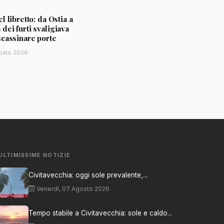
l libretto: da Ostia a
ei furti svaligiava
scassinare porte
osto 2026
ULTIMISSIME NOTIZIE
Civitavecchia: oggi sole prevalente,...
Venerdì, 07 Agosto 2026
Tempo stabile a Civitavecchia: sole e caldo...