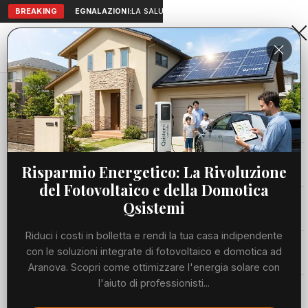
BREAKING
SEGNALAZIONI:
LA SALUTE A PORTATA DI MANO: TELEMEDICI
Aranova • NET
PORTALE UTILE AL TERRITORIO
Home
Cronaca
Biodigestore, il Comitato: “Venti milioni ad...
Cronaca
CRONACA
Biodigestore, il Comitato: “Venti
Viabilità
Risparmio Energetico: La Rivoluzione
milioni ad Ambyenta per il
del Fotovoltaico e della Domotica
progetto, si revochi
Utilità
Qsistemi
l’autorizzazione”
Riduci i costi in bolletta e rendi la tua casa indipendente
Meteo
con le soluzioni integrate di fotovoltaico e domotica ad
GIOVEDÌ, 18 GIUGNO 2026
68 LETTURE
1 MIN DI LETTURA
Aranova. Scopri come ottimizzare l'energia solare con
l'aiuto di professionisti...
Eventi