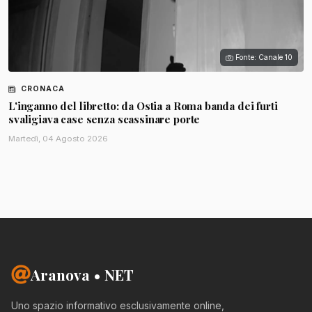
Fonte: Canale 10
CRONACA
L'inganno del libretto: da Ostia a Roma banda dei furti
svaligiava case senza scassinare porte
Martedì, 04 Agosto 2026
Aranova • NET
Uno spazio informativo esclusivamente online,