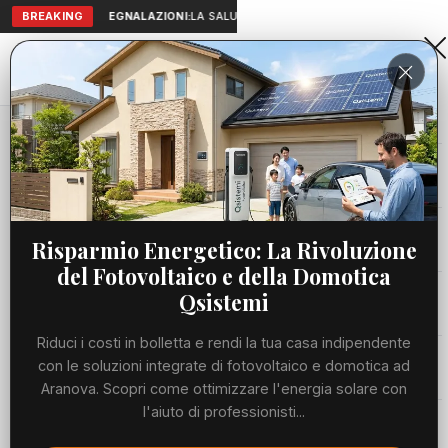
BREAKING
SEGNALAZIONI:
LA SALUTE A PORTATA DI MANO: TELEMEDICI
Aranova • NET
PORTALE UTILE AL TERRITORIO
Home
Cronaca
Consorzio Industriale, Mari (FDI): “Regione...
Cronaca
CRONACA
Consorzio Industriale, Mari (FDI):
Viabilità
Risparmio Energetico: La Rivoluzione
“Regione Lazio protagonista della
del Fotovoltaico e della Domotica
programmazione”
Utilità
Qsistemi
GIOVEDÌ, 18 GIUGNO 2026
71 LETTURE
1 MIN DI LETTURA
Riduci i costi in bolletta e rendi la tua casa indipendente
Meteo
con le soluzioni integrate di fotovoltaico e domotica ad
Aranova. Scopri come ottimizzare l'energia solare con
l'aiuto di professionisti...
Eventi