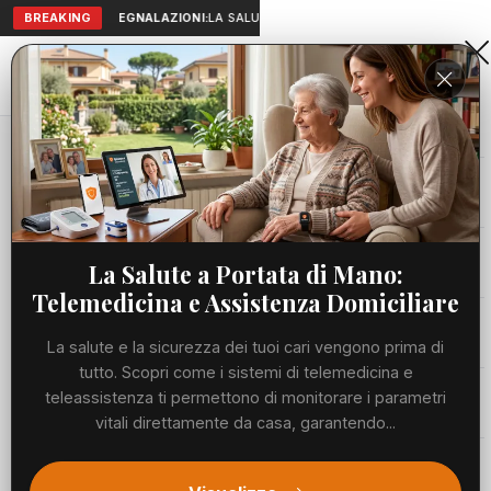
BREAKING
SEGNALAZIONI:
LA SALUTE A PORTATA DI MANO: TELEMEDICI
Aranova • NET
PORTALE UTILE AL TERRITORIO
Home
Cronaca
Grave incidente all'Appio Latino: auto si ribalta...
Cronaca
CRONACA
Grave incidente all'Appio Latino:
Viabilità
La Salute a Portata di Mano:
auto si ribalta e la conducente
Telemedicina e Assistenza Domiciliare
finisce in ospedale, si cercano
Utilità
La salute e la sicurezza dei tuoi cari vengono prima di
testimoni
tutto. Scopri come i sistemi di telemedicina e
Meteo
teleassistenza ti permettono di monitorare i parametri
VENERDÌ, 19 GIUGNO 2026
72 LETTURE
1 MIN DI LETTURA
vitali direttamente da casa, garantendo...
Eventi