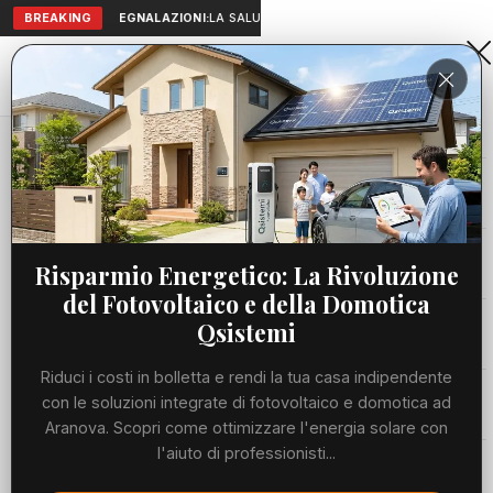
BREAKING
SEGNALAZIONI:
LA SALUTE A PORTATA DI MANO: TELEMEDICI
Aranova • NET
PORTALE UTILE AL TERRITORIO
Home
Cronaca
Santa Marinella, il sindaco Manuelli: “Siamo...
Cronaca
CRONACA
Santa Marinella, il sindaco
Viabilità
Risparmio Energetico: La Rivoluzione
Manuelli: “Siamo perfettamente
del Fotovoltaico e della Domotica
consapevoli della situazione della
Utilità
Qsistemi
viabilità al km 56 della statale
Riduci i costi in bolletta e rendi la tua casa indipendente
Aurelia”
Meteo
con le soluzioni integrate di fotovoltaico e domotica ad
Aranova. Scopri come ottimizzare l'energia solare con
VENERDÌ, 19 GIUGNO 2026
76 LETTURE
1 MIN DI LETTURA
l'aiuto di professionisti...
Eventi