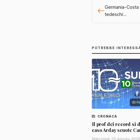
Germania-Costa d
tedeschi:...
POTREBBE INTERESS
Fo
CRONACA
Il prof dei record si d
caso Arday scuote C
Mercoledì, 05 Agosto 202