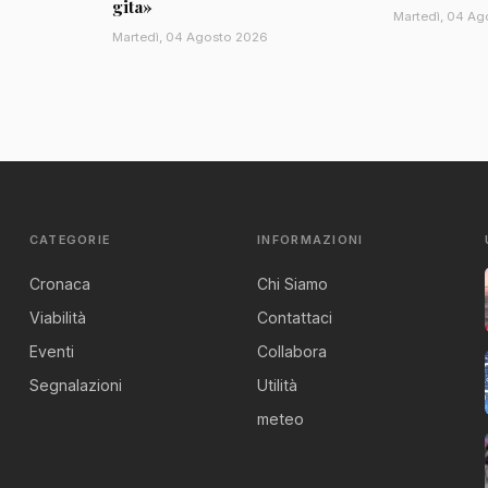
gita»
Martedì, 04 Ag
Martedì, 04 Agosto 2026
CATEGORIE
INFORMAZIONI
Cronaca
Chi Siamo
Viabilità
Contattaci
Eventi
Collabora
Segnalazioni
Utilità
meteo