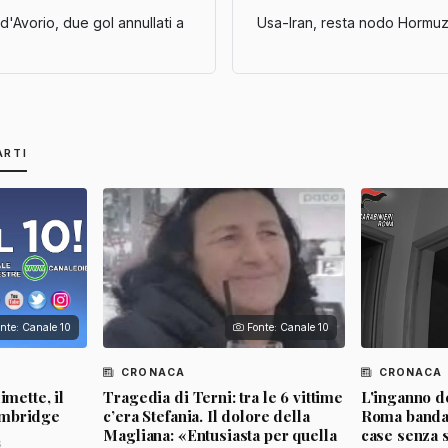
'Avorio, due gol annullati a
Usa-Iran, resta nodo Hormuz
ARTI
nte: Canale 10
Fonte: Canale 10
CRONACA
CRONACA
imette, il
Tragedia di Terni: tra le 6 vittime
L'inganno de
ambridge
c’era Stefania. Il dolore della
Roma banda d
Magliana: «Entusiasta per quella
case senza 
6