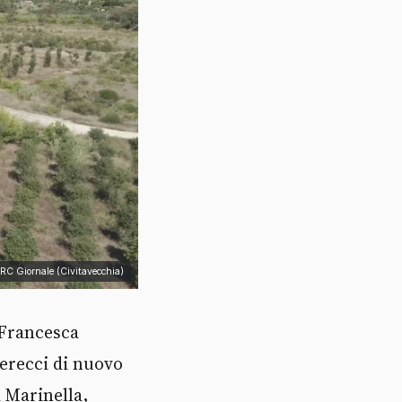
TRC Giornale (Civitavecchia)
 Francesca
herecci di nuovo
 Marinella,