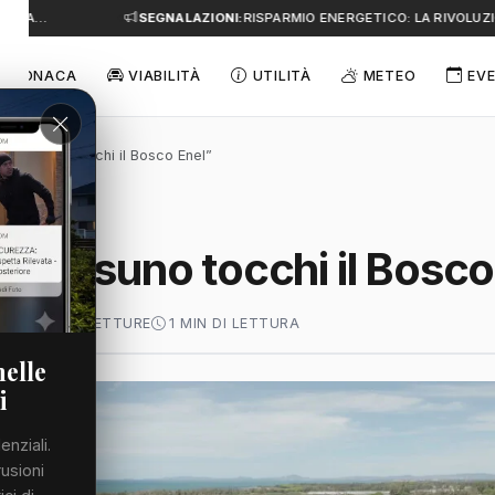
E A…
SEGNALAZIONI:
RISPARMIO ENERGETICO: LA RIVOLUZIO
CRONACA
VIABILITÀ
UTILITÀ
METEO
EVE
i: “Nessuno tocchi il Bosco Enel”
: “Nessuno tocchi il Bosco
 2026
62 LETTURE
1 MIN DI LETTURA
nelle
i
enziali.
rusioni