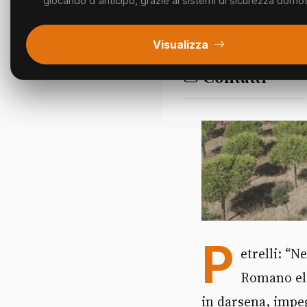
giocando d'anticipo, grazie ai sistemi di sicurezza domotic
Segnalazioni
Visualizza
Contatti
P
etrelli: “
Romano ele
in darsena, impeg