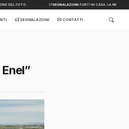
NE DEL FOTO…
SEGNALAZIONI:
FURTI IN CASA: LA MINACCIA 
NTI
SEGNALAZIONI
CONTATTI
 Enel”