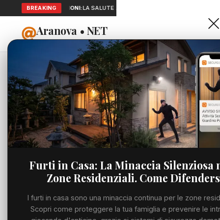
BREAKING
SEGNALAZIONI:
LA SALUTE A PORTATA DI MANO: TELEMEDICINA 
Aranova • NET
HOME
PORTALE UTILE AL TERRITORIO
Home
Cronaca
Petrell
Cronaca
CRONACA
Petrelli
Viabilità
SABATO, 20 GIUGNO
Utilità
Furti in Casa: La Minaccia Silenziosa 
Zone Residenziali. Come Difenders
Meteo
I furti in casa sono una minaccia continua per le zone resid
Eventi
Scopri come proteggere la tua famiglia e prevenire le int