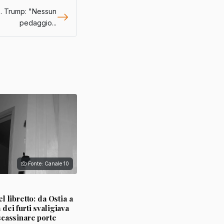
. Trump: "Nessun
pedaggio...
Fonte: Canale 10
l libretto: da Ostia a
ei furti svaligiava
scassinare porte