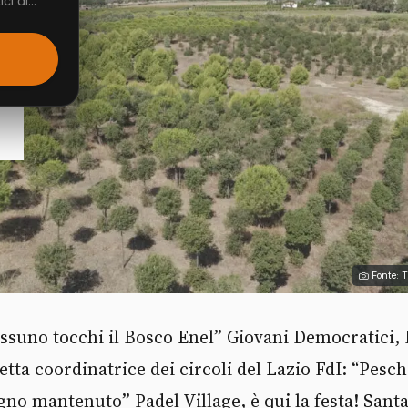
i di...
Fonte: 
Nessuno tocchi il Bosco Enel” Giovani Democratici,
tta coordinatrice dei circoli del Lazio FdI: “Pesc
no mantenuto” Padel Village, è qui la festa! Santa