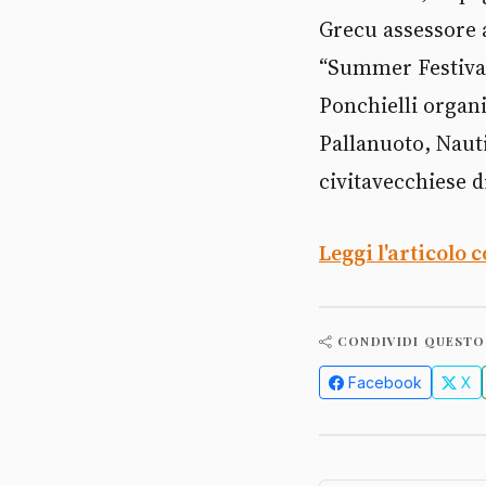
Grecu assessore al
“Summer Festival
Ponchielli organ
Pallanuoto, Naut
civitavecchiese di
Leggi l'articolo 
CONDIVIDI QUESTO
Facebook
X