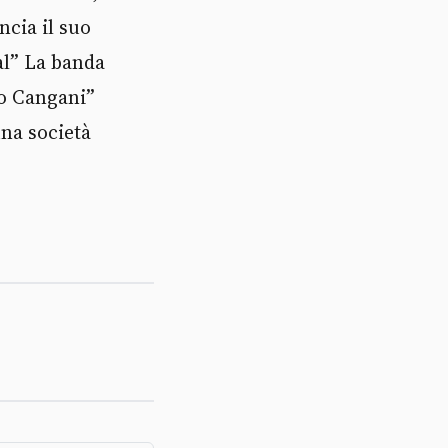
ncia il suo
al” La banda
ro Cangani”
na società