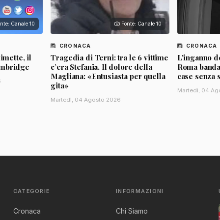
nte: Canale 10
Fonte: Canale 10
CRONACA
CRONACA
imette, il
Tragedia di Terni: tra le 6 vittime
L'inganno de
ambridge
c’era Stefania. Il dolore della
Roma banda d
Magliana: «Entusiasta per quella
case senza 
6
gita»
Martedì, 04 Ag
Martedì, 04 Agosto 2026
CATEGORIE
INFORMAZIONI
Cronaca
Chi Siamo