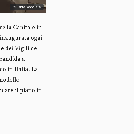
Fonte: Canale 10
e la Capitale in
a inaugurata oggi
 dei Vigili del
 candida a
o in Italia. La
 modello
icare il piano in