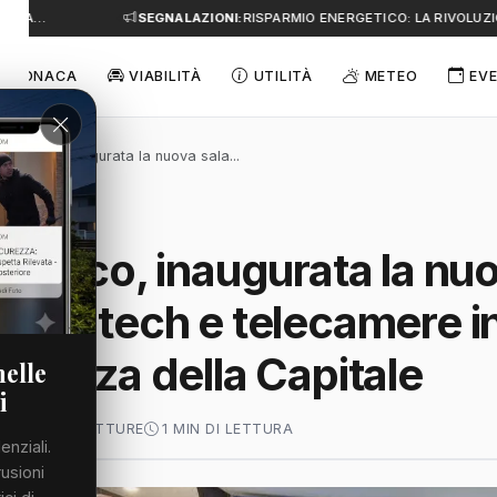
E A…
SEGNALAZIONI:
RISPARMIO ENERGETICO: LA RIVOLUZIO
CRONACA
VIABILITÀ
UTILITÀ
METEO
EVE
del Fuoco, inaugurata la nuova sala...
el Fuoco, inaugurata la nu
a: hi-tech e telecamere i
icurezza della Capitale
nelle
i
 2026
62 LETTURE
1 MIN DI LETTURA
enziali.
rusioni