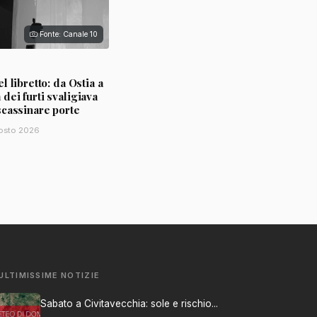
Fonte: Canale 10
l libretto: da Ostia a
ei furti svaligiava
scassinare porte
osto 2026
ULTIMISSIME NOTIZIE
Sabato a Civitavecchia: sole e rischio...