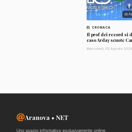
Fo
CRONACA
Il prof dei record si d
caso Arday scuote C
Mercoledì, 05 Agosto 202
Aranova • NET
Uno spazio informativo esclusivamente online,