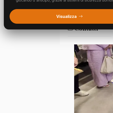
giocando d'anticipo, grazie ai sistemi di sicurezza domotic
Segnalazioni
Visualizza
Contatti