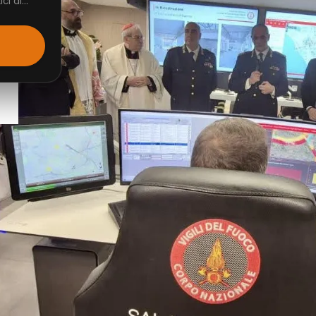
i di...