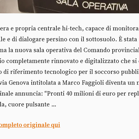
ra e propria centrale hi-tech, capace di monitorar
e e di dialogare persino con il sottosuolo. È stat
a la nuova sala operativa del Comando provinciale
io completamente rinnovato e digitalizzato che si
o di riferimento tecnologico per il soccorso pubblic
 via Genova intitolata a Marco Faggioli diventa un
inale annuncia: “Pronti 40 milioni di euro per repl
ala, cuore pulsante ...
completo originale qui