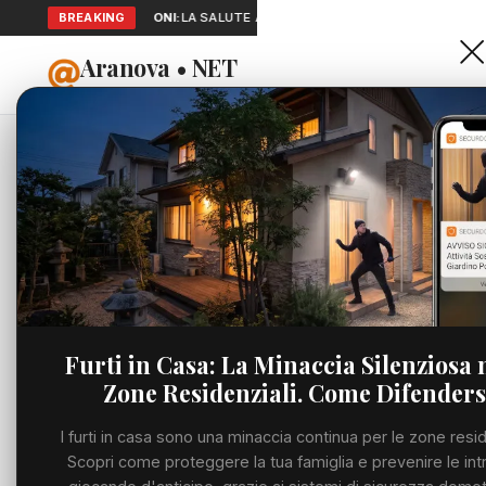
BREAKING
SEGNALAZIONI:
LA SALUTE A PORTATA DI MANO: TELEMEDICINA 
Aranova • NET
HOME
PORTALE UTILE AL TERRITORIO
Home
Cronaca
Vigili 
Cronaca
CRONACA
Vigili d
Viabilità
operativ
Utilità
per la s
Furti in Casa: La Minaccia Silenziosa 
Zone Residenziali. Come Difenders
Meteo
LUNEDÌ, 22 GIUGNO
I furti in casa sono una minaccia continua per le zone resid
Eventi
Scopri come proteggere la tua famiglia e prevenire le int