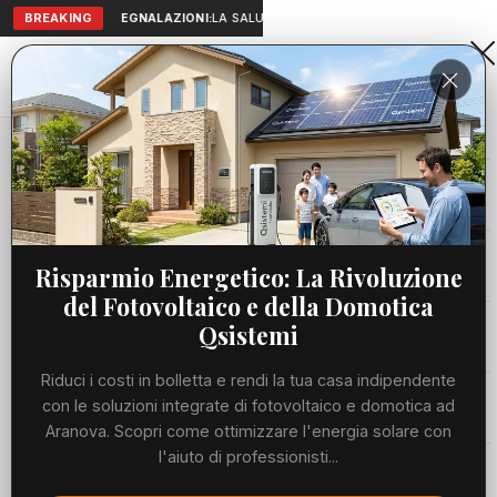
BREAKING
SEGNALAZIONI:
LA SALUTE A PORTATA DI MANO: TELEMEDICI
Aranova • NET
PORTALE UTILE AL TERRITORIO
Home
Cronaca
Barriere architettoniche, Mari (FdI): “Regione...
Cronaca
CRONACA
Barriere architettoniche, Mari
Viabilità
Risparmio Energetico: La Rivoluzione
(FdI): “Regione al fianco dei
del Fotovoltaico e della Domotica
Comuni per rendere il Lazio
Utilità
Qsistemi
accessibile a tutti”
Riduci i costi in bolletta e rendi la tua casa indipendente
Meteo
con le soluzioni integrate di fotovoltaico e domotica ad
LUNEDÌ, 22 GIUGNO 2026
28 LETTURE
1 MIN DI LETTURA
Aranova. Scopri come ottimizzare l'energia solare con
l'aiuto di professionisti...
Eventi