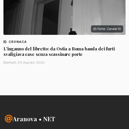
Fonte: Canale 10
CRONACA
L'inganno del libretto: da Ostia a Roma banda dei furti
svaligiava case senza scassinare porte
Martedì, 04 Agosto 2026
Aranova • NET