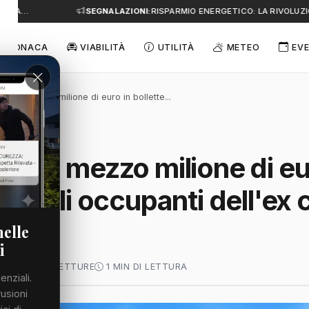
E A…
SEGNALAZIONI:
RISPARMIO ENERGETICO: LA RIVOLUZIO
CRONACA
VIABILITÀ
UTILITÀ
METEO
EVE
più di mezzo milione di euro in bollette...
iù di mezzo milione di eu
per gli occupanti dell'ex 
"
nelle
i
O 2026
60 LETTURE
1 MIN DI LETTURA
enziali.
rusioni