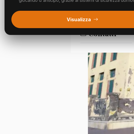
giocando d'anticipo, grazie ai sistemi di sicurezza domotic
Segnalazioni
Visualizza
Contatti