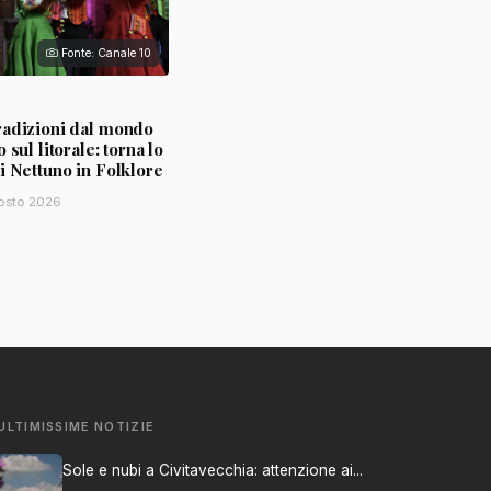
Fonte: Canale 10
radizioni dal mondo
 sul litorale: torna lo
i Nettuno in Folklore
osto 2026
ULTIMISSIME NOTIZIE
Sole e nubi a Civitavecchia: attenzione ai...