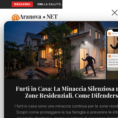
BREAKING
SEGNALAZIONI:
LA SALUTE A PORTATA DI MANO: TELEMEDICINA 
Aranova • NET
HOME
PORTALE UTILE AL TERRITORIO
Home
Cronaca
"Speso 
Cronaca
CRONACA
"Speso p
Viabilità
bollette 
Utilità
di Ostia
Furti in Casa: La Minaccia Silenziosa 
Zone Residenziali. Come Difenders
Meteo
GIOVEDÌ, 25 GIUGN
I furti in casa sono una minaccia continua per le zone resid
Eventi
Scopri come proteggere la tua famiglia e prevenire le int