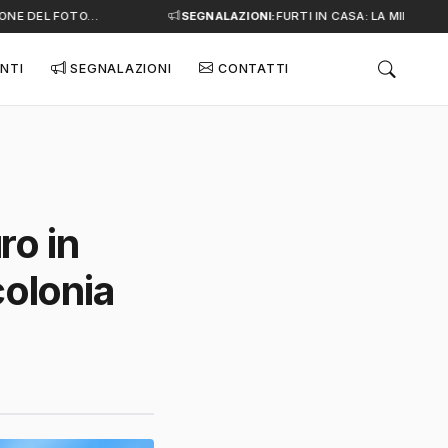
NE DEL FOTO…
SEGNALAZIONI:
FURTI IN CASA: LA MINACCIA S
NTI
SEGNALAZIONI
CONTATTI
ro in
colonia