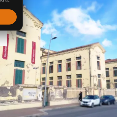
i di...