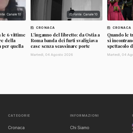
nte: Canale 10
Fonte: Canale 10
CRONACA
CRONACA
 le 6 vittime
L'inganno del libretto: da Ostia a
Quando le t
re della
Roma banda dei furti svaligiava
si incontrano
 per quella
case senza scassinare porte
spettacolo d
Martedì, 04 Agosto 2026
Martedì, 04 Ag
CATEGORIE
INFORMAZIONI
Cronaca
Chi Siamo