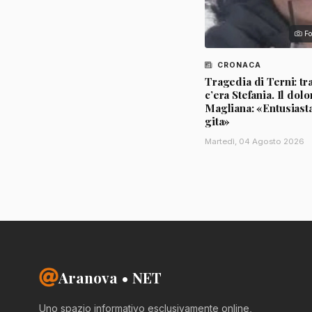
Fo
CRONACA
Tragedia di Terni: tra
c’era Stefania. Il dolo
Magliana: «Entusiasta
gita»
Martedì, 04 Agosto 2026
Aranova • NET
Uno spazio informativo esclusivamente online,