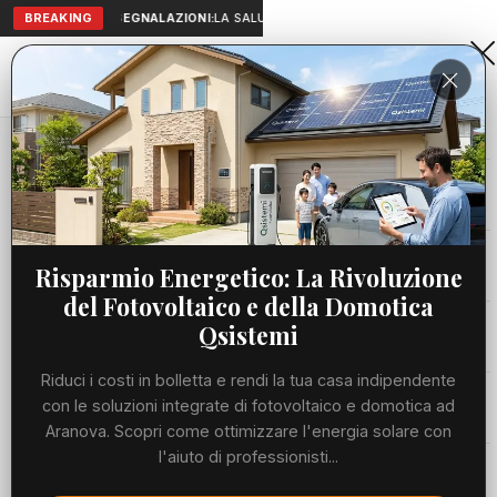
BREAKING
SEGNALAZIONI:
LA SALUTE A PORTATA DI MANO: TELEMEDICI
Aranova • NET
PORTALE UTILE AL TERRITORIO
Home
Cronaca
Svezia, infortunio per Hien: difensore...
Cronaca
CRONACA
Svezia, infortunio per Hien:
Viabilità
Risparmio Energetico: La Rivoluzione
difensore dell'Atalanta ko contro
del Fotovoltaico e della Domotica
Giappone
Utilità
Qsistemi
GIOVEDÌ, 25 GIUGNO 2026
60 LETTURE
Riduci i costi in bolletta e rendi la tua casa indipendente
1 MIN DI LETTURA
Meteo
con le soluzioni integrate di fotovoltaico e domotica ad
Aranova. Scopri come ottimizzare l'energia solare con
l'aiuto di professionisti...
Eventi