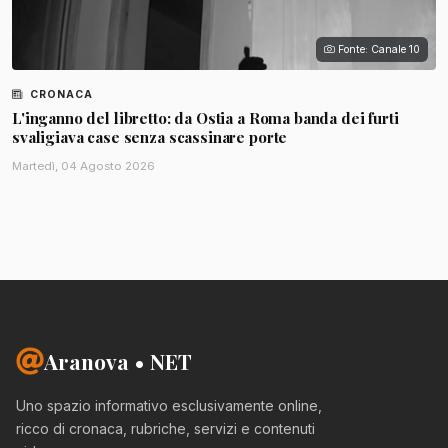
Fonte: Canale 10
CRONACA
L'inganno del libretto: da Ostia a Roma banda dei furti
svaligiava case senza scassinare porte
Martedì, 04 Agosto 2026
Aranova • NET
Uno spazio informativo esclusivamente online,
ricco di cronaca, rubriche, servizi e contenuti