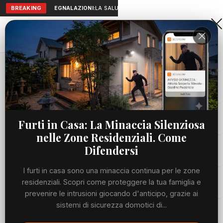
BREAKING
SEGNALAZIONI:
LA SALUTE A PORTATA DI MANO: TELEMEDICI
Aranova • NET
PORTALE UTILE AL TERRITORIO
Home
Cronaca
Borgata Aurelia, al via i lavori per la nuova...
Cronaca
CRONACA
Borgata Aurelia, al via i lavori per la
Viabilità
Furti in Casa: La Minaccia Silenziosa
nuova pubblica illuminazione
nelle Zone Residenziali. Come
Utilità
Difendersi
VENERDÌ, 26 GIUGNO 2026
68 LETTURE
1 MIN DI LETTURA
I furti in casa sono una minaccia continua per le zone
Meteo
residenziali. Scopri come proteggere la tua famiglia e
prevenire le intrusioni giocando d'anticipo, grazie ai
sistemi di sicurezza domotici di...
Eventi