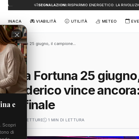
E A…
SEGNALAZIONI:
RISPARMIO ENERGETICO: LA RIVOLUZIO
CRONACA
VIABILITÀ
UTILITÀ
METEO
EVE
a della Fortuna 25 giugno, il campione...
 della Fortuna 25 giugno, 
e Federico vince ancora
emi finale
ina e
O 2026
62 LETTURE
1 MIN DI LETTURA
. Scopri
tono di