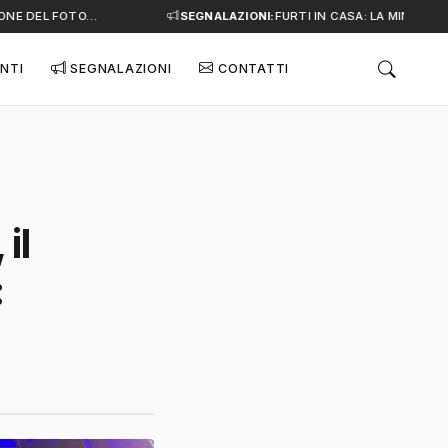
NE DEL FOTO…
SEGNALAZIONI:
FURTI IN CASA: LA MINACCIA S
NTI
SEGNALAZIONI
CONTATTI
il
: