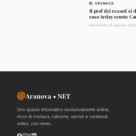
CRONACA
Il prof dei record si d
caso Arday scuote C
Mercoledì, 05 Agosto 202
Aranova • NET
Uno spazio informativo esclusivamente online,
ricco di cronaca, rubriche, servizi e contenuti
video, con news..