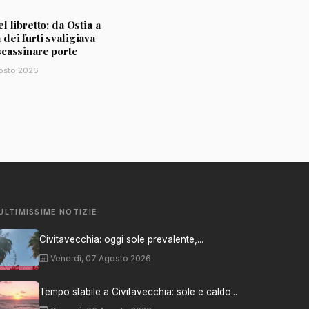
l libretto: da Ostia a
ei furti svaligiava
scassinare porte
osto 2026
ULTIMISSIME NOTIZIE
Civitavecchia: oggi sole prevalente,...
Venerdì, 07 Agosto 2026
Tempo stabile a Civitavecchia: sole e caldo...