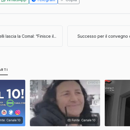
li lascia la Comal: “Finisce il...
Successo per il convegno di F
ARTI
nte: Canale 10
Fonte: Canale 10