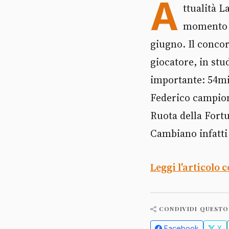
A
ttualità L
momento d
giugno. Il conco
giocatore, in st
importante: 54mil
Federico campion
Ruota della Fortu
Cambiano infatti i
Leggi l'articolo 
CONDIVIDI QUESTO
Facebook
X