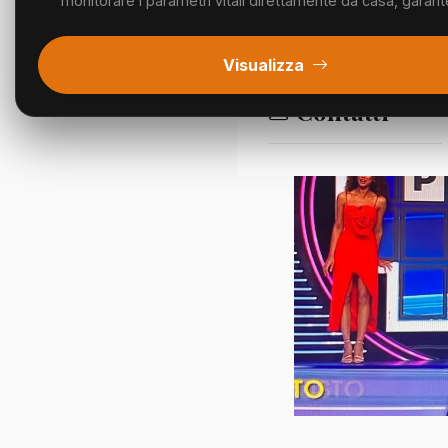
monitorare i parametri vitali direttamente da casa, garant
Segnalazioni
Visualizza
Contatti