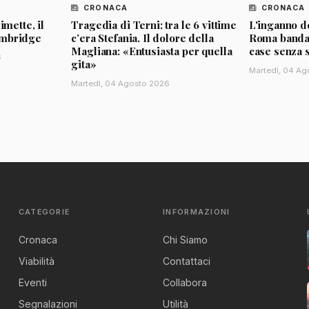
CRONACA
CRONACA
imette, il
Tragedia di Terni: tra le 6 vittime
L'inganno de
ambridge
c’era Stefania. Il dolore della
Roma banda d
Magliana: «Entusiasta per quella
case senza 
6
gita»
Martedì, 04 Ag
Martedì, 04 Agosto 2026
CATEGORIE
INFORMAZIONI
Cronaca
Chi Siamo
Viabilità
Contattaci
Eventi
Collabora
Segnalazioni
Utilità