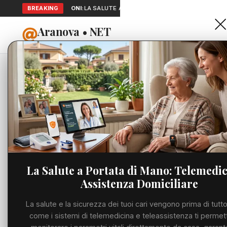
BREAKING
SEGNALAZIONI:
LA SALUTE A PORTATA DI MANO: TELEMEDICINA 
Aranova • NET
HOME
PORTALE UTILE AL TERRITORIO
Home
Cronaca
La Ruot
Cronaca
CRONACA
La Ruota
Viabilità
campion
Utilità
montepr
La Salute a Portata di Mano: Telemedic
Assistenza Domiciliare
Meteo
VENERDÌ, 26 GIUGN
La salute e la sicurezza dei tuoi cari vengono prima di tutto
Eventi
come i sistemi di telemedicina e teleassistenza ti permet