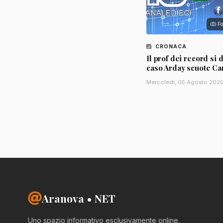
Fo
CRONACA
Il prof dei record si d
caso Arday scuote C
Mercoledì, 05 Agosto 202
Aranova • NET
Uno spazio informativo esclusivamente online,