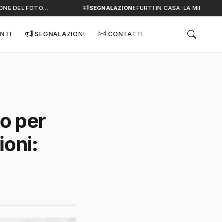
NE DEL FOTO…
SEGNALAZIONI:
FURTI IN CASA: LA MINACCIA S
NTI
SEGNALAZIONI
CONTATTI
no per
ioni: