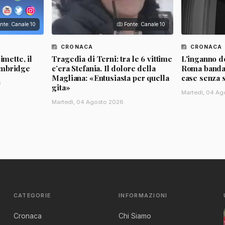
nte: Canale 10
Fonte: Canale 10
CRONACA
CRONACA
imette, il
Tragedia di Terni: tra le 6 vittime
L'inganno de
ambridge
c’era Stefania. Il dolore della
Roma banda d
Magliana: «Entusiasta per quella
case senza 
6
gita»
Martedì, 04 Ag
Martedì, 04 Agosto 2026
CATEGORIE
INFORMAZIONI
Cronaca
Chi Siamo