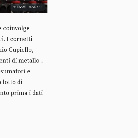
Fonte: Canale 10
e coinvolge
i. I cornetti
hio Cupiello,
nti di metallo .
nsumatori e
 lotto di
nto prima i dati