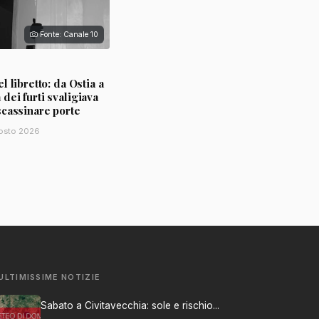
Fonte: Canale 10
l libretto: da Ostia a
ei furti svaligiava
scassinare porte
osto 2026
ULTIMISSIME NOTIZIE
Sabato a Civitavecchia: sole e rischio...