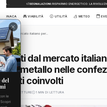
E A…
SEGNALAZIONI:
RISPARMIO ENERGETICO: LA RIVOLUZIO
CRONACA
VIABILITÀ
UTILITÀ
METEO
EVE
 ritirati dal mercato italiano per...
ritirati dal mercato italia
i di metallo nelle confez
 lotti coinvolti
 del
emi
 2026
51 LETTURE
1 MIN DI LETTURA
con le
 Scopri