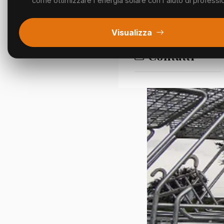
come ottimizzare l'energia solare con l'aiuto di profession
Segnalazioni
Visualizza
Contatti