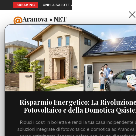
BREAKING
SEGNALAZIONI:
LA SALUTE A PORTATA DI MANO: TELEMEDICINA 
Aranova • NET
HOME
PORTALE UTILE AL TERRITORIO
Home
Cronaca
Cornetti
Cronaca
CRONACA
Cornetti 
Viabilità
framment
Utilità
marchio e
Risparmio Energetico: La Rivoluzione
Fotovoltaico e della Domotica Qsist
Meteo
SABATO, 27 GIUGNO
Riduci i costi in bolletta e rendi la tua casa indipendente 
Eventi
soluzioni integrate di fotovoltaico e domotica ad Aranova.