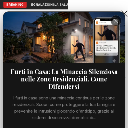
BREAKING
SEGNALAZIONI:
LA SALUTE A PORTATA DI MANO: TELEMEDICI
Aranova • NET
PORTALE UTILE AL TERRITORIO
Home
Cronaca
Wimbledon, oggi Sinner-Kecmanovic - Diretta
Cronaca
CRONACA
Wimbledon, oggi Sinner-
Viabilità
Furti in Casa: La Minaccia Silenziosa
Kecmanovic - Diretta
nelle Zone Residenziali. Come
Utilità
Difendersi
LUNEDÌ, 29 GIUGNO 2026
74 LETTURE
1 MIN DI LETTURA
I furti in casa sono una minaccia continua per le zone
Meteo
residenziali. Scopri come proteggere la tua famiglia e
prevenire le intrusioni giocando d'anticipo, grazie ai
sistemi di sicurezza domotici di...
Eventi