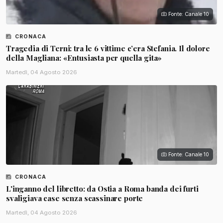
Fonte: Canale 10
CRONACA
Tragedia di Terni: tra le 6 vittime c’era Stefania. Il dolore
della Magliana: «Entusiasta per quella gita»
Martedì, 04 Agosto 2026
Fonte: Canale 10
CRONACA
L'inganno del libretto: da Ostia a Roma banda dei furti
svaligiava case senza scassinare porte
Martedì, 04 Agosto 2026