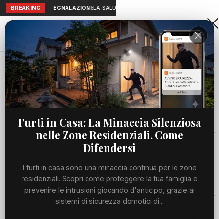
BREAKING
SEGNALAZIONI:
LA SALUTE A PORTATA DI MANO: TELEMEDICI
Aranova • NET
PORTALE UTILE AL TERRITORIO
Home
Cronaca
Richiamo alimentare per salmone e formaggio,...
Cronaca
CRONACA
Richiamo alimentare per salmone e
Viabilità
Furti in Casa: La Minaccia Silenziosa
formaggio, rischio Listeria: marchi,
nelle Zone Residenziali. Come
lotti e prodotti da non consumare
Utilità
Difendersi
MARTEDÌ, 30 GIUGNO 2026
48 LETTURE
I furti in casa sono una minaccia continua per le zone
1 MIN DI LETTURA
Meteo
residenziali. Scopri come proteggere la tua famiglia e
prevenire le intrusioni giocando d'anticipo, grazie ai
sistemi di sicurezza domotici di...
Eventi