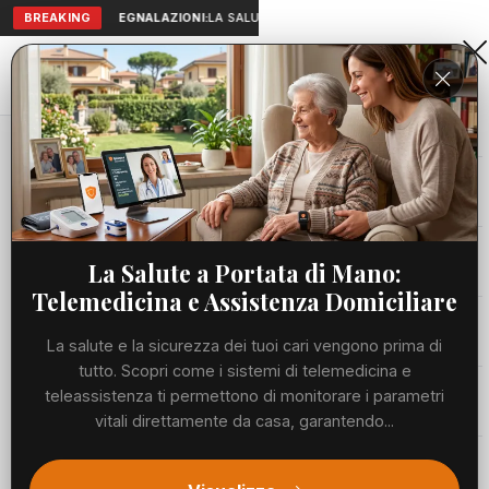
BREAKING
SEGNALAZIONI:
LA SALUTE A PORTATA DI MANO: TELEMEDICI
Aranova • NET
PORTALE UTILE AL TERRITORIO
Home
Cronaca
Ucraina, Russia non avanza più: a giugno frenata...
Cronaca
CRONACA
Ucraina, Russia non avanza più: a
Viabilità
La Salute a Portata di Mano:
giugno frenata record di Mosca
Telemedicina e Assistenza Domiciliare
Utilità
VENERDÌ, 03 LUGLIO 2026
40 LETTURE
1 MIN DI LETTURA
La salute e la sicurezza dei tuoi cari vengono prima di
tutto. Scopri come i sistemi di telemedicina e
Meteo
teleassistenza ti permettono di monitorare i parametri
vitali direttamente da casa, garantendo...
Eventi