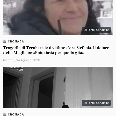
Fonte: Canale 10
CRONACA
Tragedia di Terni: tra le 6 vittime c’era Stefania. Il dolore
della Magliana: «Entusiasta per quella gita»
Martedì, 04 Agosto 2026
Fonte: Canale 10
CRONACA