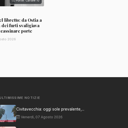
Fonte: Canale 10
l libretto: da Ostia a
ei furti svaligiava
scassinare porte
osto 2026
ULTIMISSIME NOTIZIE
Civitavecchia: oggi sole prevalente,...
Venerdì, 07 Agosto 2026