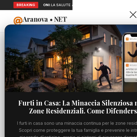
BREAKING
SEGNALAZIONI:
LA SALUTE A PORTATA DI MANO: TELEMEDICINA 
Aranova • NET
HOME
PORTALE UTILE AL TERRITORIO
Home
Cronaca
Enel, D
Cronaca
CRONACA
Enel, De
Viabilità
suscita 
Utilità
Furti in Casa: La Minaccia Silenziosa 
VENERDÌ, 03 LUGLIO
Zone Residenziali. Come Difenders
Meteo
I furti in casa sono una minaccia continua per le zone resid
Eventi
Scopri come proteggere la tua famiglia e prevenire le int