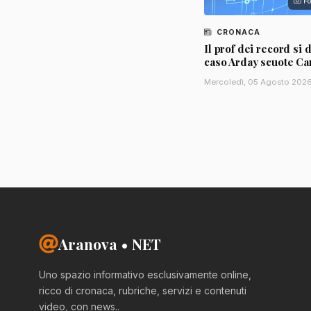
Fo
CRONACA
Il prof dei record si d
caso Arday scuote C
Mercoledì, 05 Agosto 202
Aranova • NET
Uno spazio informativo esclusivamente online,
ricco di cronaca, rubriche, servizi e contenuti
video, con news..