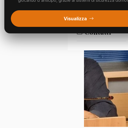
giocando d'anticipo, grazie ai sistemi di sicurezza domotic
Segnalazioni
Visualizza
Contatti