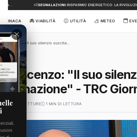
E A…
SEGNALAZIONI:
RISPARMIO ENERGETICO: LA RIVOLUZIO
CRONACA
VIABILITÀ
UTILITÀ
METEO
EVE
e Crescenzo: "Il suo silenzio suscita...
 Crescenzo: "Il suo silenz
indignazione" - TRC Gior
nelle
 2026
56 LETTURE
1 MIN DI LETTURA
i
enziali.
rusioni