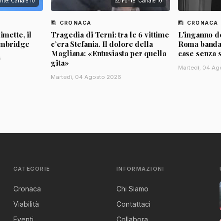
nte: Canale 10
Fonte: Canale 10
CRONACA
CRONACA
imette, il
Tragedia di Terni: tra le 6 vittime
L'inganno de
ambridge
c’era Stefania. Il dolore della
Roma banda d
Magliana: «Entusiasta per quella
case senza 
6
gita»
Martedì, 04 Ag
Martedì, 04 Agosto 2026
CATEGORIE
INFORMAZIONI
Cronaca
Chi Siamo
Viabilità
Contattaci
Eventi
Collabora