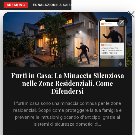
BREAKING
SEGNALAZIONI:
LA SALUTE A PORTATA DI MANO: TELEMEDICI
Aranova • NET
PORTALE UTILE AL TERRITORIO
Home
Cronaca
Concerto di Ultimo, Levialdi Ghiron (Tor...
Cronaca
CRONACA
Concerto di Ultimo, Levialdi Ghiron
Viabilità
Furti in Casa: La Minaccia Silenziosa
(Tor Vergata): "L'università si apre
nelle Zone Residenziali. Come
alla società"
Utilità
Difendersi
SABATO, 04 LUGLIO 2026
62 LETTURE
1 MIN DI LETTURA
I furti in casa sono una minaccia continua per le zone
Meteo
residenziali. Scopri come proteggere la tua famiglia e
prevenire le intrusioni giocando d'anticipo, grazie ai
sistemi di sicurezza domotici di...
Eventi