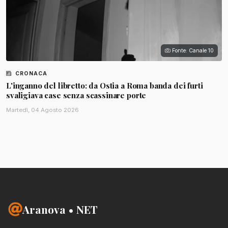
Fonte: Canale 10
CRONACA
L'inganno del libretto: da Ostia a Roma banda dei furti
svaligiava case senza scassinare porte
Martedì, 04 Agosto 2026
Aranova • NET