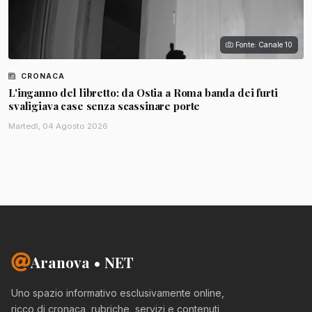
Fonte: Canale 10
CRONACA
L'inganno del libretto: da Ostia a Roma banda dei furti
svaligiava case senza scassinare porte
Martedì, 04 Agosto 2026
Aranova • NET
Uno spazio informativo esclusivamente online,
ricco di cronaca, rubriche, servizi e contenuti