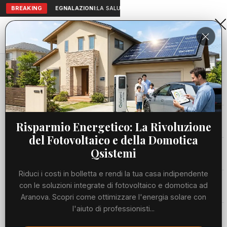
BREAKING
SEGNALAZIONI:
LA SALUTE A PORTATA DI MANO: TELEMEDICI
Aranova • NET
PORTALE UTILE AL TERRITORIO
Home
Cronaca
Gran Premio del Teatro Amatoriale, conclusa la...
Cronaca
CRONACA
Gran Premio del Teatro Amatoriale,
Viabilità
Risparmio Energetico: La Rivoluzione
conclusa la prima parte della
del Fotovoltaico e della Domotica
rassegna: appuntamento a
Utilità
Qsistemi
settembre - TRC Giornale
Riduci i costi in bolletta e rendi la tua casa indipendente
Meteo
con le soluzioni integrate di fotovoltaico e domotica ad
LUNEDÌ, 06 LUGLIO 2026
40 LETTURE
1 MIN DI LETTURA
Aranova. Scopri come ottimizzare l'energia solare con
l'aiuto di professionisti...
Eventi