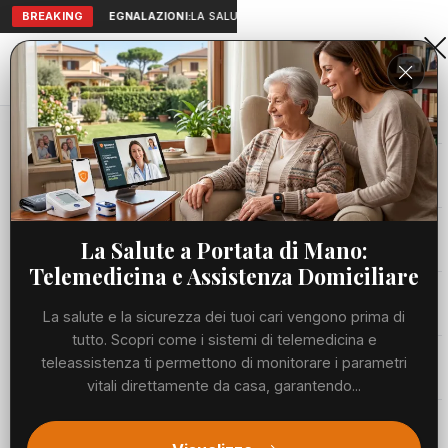
BREAKING
SEGNALAZIONI:
LA SALUTE A PORTATA DI MANO: TELEMEDICI
Aranova • NET
PORTALE UTILE AL TERRITORIO
Home
Cronaca
Il Comvie alla CWIX 2026 - TRC Giornale
Cronaca
CRONACA
Il Comvie alla CWIX 2026 - TRC
Viabilità
La Salute a Portata di Mano:
Giornale
Telemedicina e Assistenza Domiciliare
Utilità
LUNEDÌ, 06 LUGLIO 2026
54 LETTURE
1 MIN DI LETTURA
La salute e la sicurezza dei tuoi cari vengono prima di
tutto. Scopri come i sistemi di telemedicina e
Meteo
teleassistenza ti permettono di monitorare i parametri
vitali direttamente da casa, garantendo...
Eventi