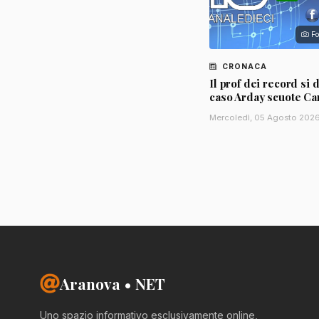
Fo
CRONACA
Il prof dei record si d
caso Arday scuote C
Mercoledì, 05 Agosto 202
Aranova • NET
Uno spazio informativo esclusivamente online,