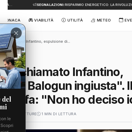
E A…
SEGNALAZIONI:
RISPARMIO ENERGETICO: LA RIVOLUZIO
CRONACA
VIABILITÀ
UTILITÀ
METEO
EVE
"Ho chiamato Infantino, espulsione di...
Ho chiamato Infantino,
ne di Balogun ingiusta". I
te Fifa: "Non ho deciso i
 del
emi
2026
54 LETTURE
1 MIN DI LETTURA
con le
 Scopri