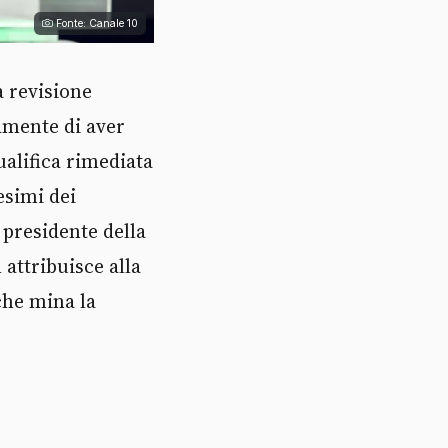
Fonte: Canale 10
a revisione
amente di aver
ualifica rimediata
esimi dei
 presidente della
attribuisce alla
 che mina la