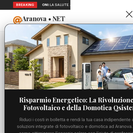
BREAKING
SEGNALAZIONI:
LA SALUTE A PORTATA DI MANO: TELEMEDICINA 
Aranova • NET
HOME
PORTALE UTILE AL TERRITORIO
Home
Cronaca
Trump: 
Cronaca
CRONACA
Trump: "
Viabilità
espulsio
Utilità
presiden
Risparmio Energetico: La Rivoluzione
Fotovoltaico e della Domotica Qsist
Meteo
LUNEDÌ, 06 LUGLIO 
Riduci i costi in bolletta e rendi la tua casa indipendente 
Eventi
soluzioni integrate di fotovoltaico e domotica ad Aranova.