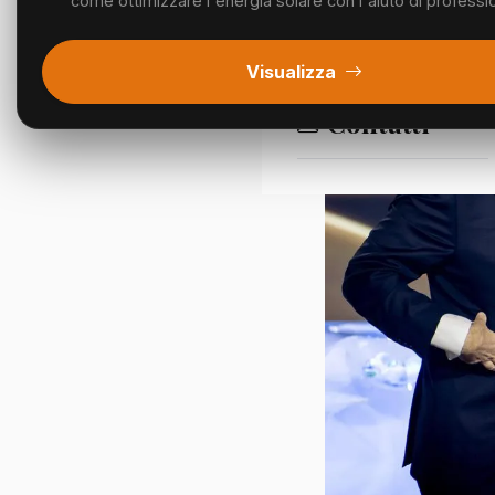
come ottimizzare l'energia solare con l'aiuto di profession
Segnalazioni
Visualizza
Contatti