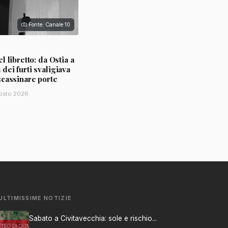
Fonte: Canale 10
l libretto: da Ostia a
ei furti svaligiava
scassinare porte
osto 2026
ULTIMISSIME NOTIZIE
Sabato a Civitavecchia: sole e rischio...