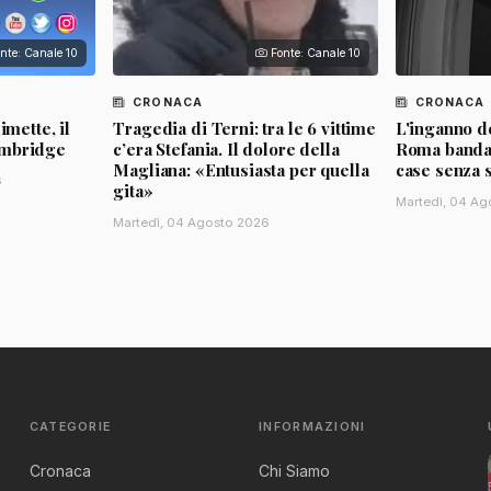
nte: Canale 10
Fonte: Canale 10
CRONACA
CRONACA
imette, il
Tragedia di Terni: tra le 6 vittime
L'inganno de
ambridge
c’era Stefania. Il dolore della
Roma banda d
Magliana: «Entusiasta per quella
case senza 
6
gita»
Martedì, 04 Ag
Martedì, 04 Agosto 2026
CATEGORIE
INFORMAZIONI
Cronaca
Chi Siamo