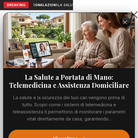
BREAKING
SEGNALAZIONI:
LA SALUTE A PORTATA DI MANO: TELEMEDICIN
Aranova • NET
PORTALE UTILE AL TERRITORIO
Home
Cronaca
Viabilità
La Salute a Portata di Mano:
Telemedicina e Assistenza Domiciliare
Utilità
La salute e la sicurezza dei tuoi cari vengono prima di
tutto. Scopri come i sistemi di telemedicina e
Meteo
teleassistenza ti permettono di monitorare i parametri
vitali direttamente da casa, garantendo...
Precedente
Suc
Eventi