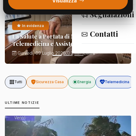
Visualizza
Segnalazioni
In evidenza
Segnalazioni
Contatti
La Salute a Portata di Mano:
Telemedicina e Assistenza Domiciliare
Giovedì, 09 Luglio 2026
2 min lettura
Tutti
Sicurezza Casa
Energia
Telemedicina
ULTIME NOTIZIE