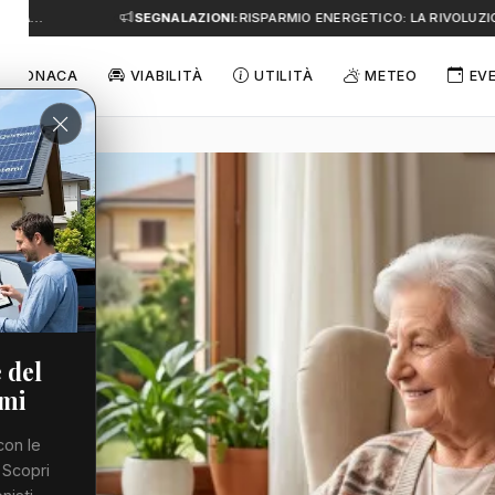
A…
SEGNALAZIONI:
RISPARMIO ENERGETICO: LA RIVOLUZIONE
CRONACA
VIABILITÀ
UTILITÀ
METEO
EV
 del
emi
con le
 Scopri