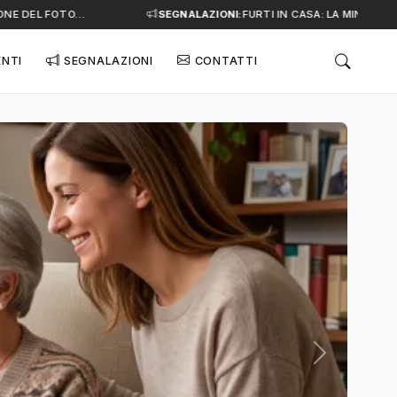
 DEL FOTO…
SEGNALAZIONI:
FURTI IN CASA: LA MINACCIA SI
ENTI
SEGNALAZIONI
CONTATTI
Successivo