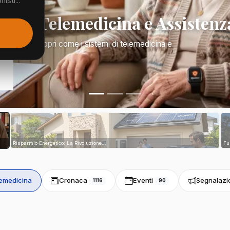
isti...
Mano: Telemedicina e Assistenz
a di tutto. Scopri come i sistemi di telemedicina e
tri...
Risparmio Energetico: La Rivoluzione...
Fu
emedicina
Cronaca
Eventi
Segnalazi
1116
90