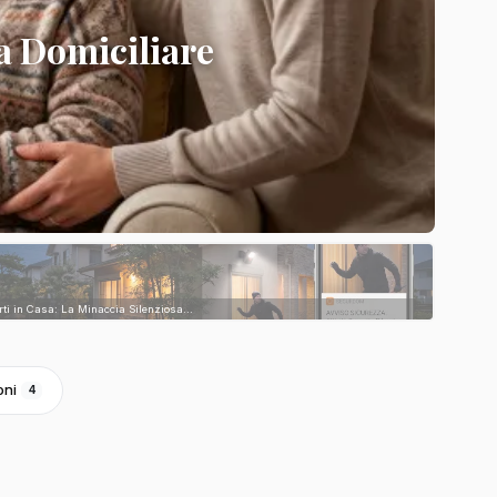
a Domiciliare
rti in Casa: La Minaccia Silenziosa...
oni
4