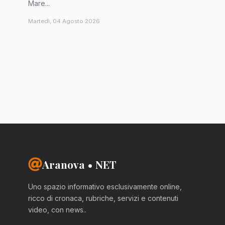
Mare...
Martedì, 04 Agosto 2026
Aranova • NET
Uno spazio informativo esclusivamente online,
ricco di cronaca, rubriche, servizi e contenuti
video, con news..