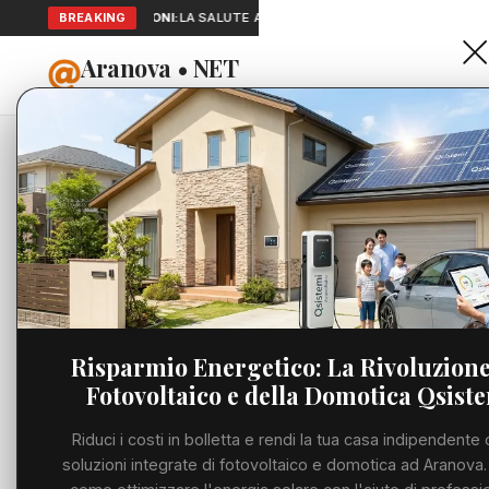
SEGNALAZIONI:
BREAKING
LA SALUTE A PORTATA DI MANO: TELEMEDICINA E 
Aranova • NET
HOME
PORTALE UTILE AL TERRITORIO
Home
Cronaca
Viabilità
Utilità
Risparmio Energetico: La Rivoluzione
Fotovoltaico e della Domotica Qsist
Meteo
Riduci i costi in bolletta e rendi la tua casa indipendente 
Precedente
Eventi
soluzioni integrate di fotovoltaico e domotica ad Aranova.