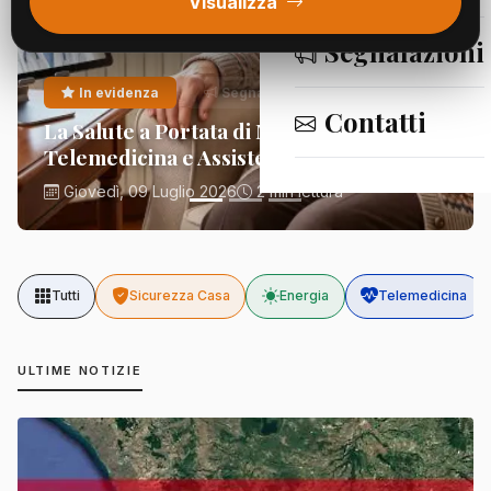
Visualizza
Segnalazioni
In evidenza
Segnalazioni
Contatti
La Salute a Portata di Mano:
Telemedicina e Assistenza Domiciliare
Giovedì, 09 Luglio 2026
2 min lettura
Tutti
Sicurezza Casa
Energia
Telemedicina
ULTIME NOTIZIE