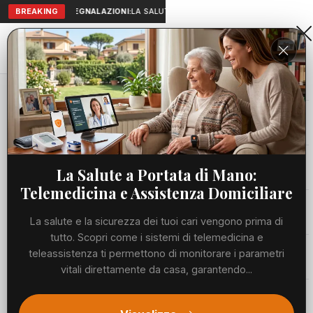
BREAKING
SEGNALAZIONI:
LA SALUTE A PORTATA DI MANO: TELEMEDICIN
Aranova • NET
PORTALE UTILE AL TERRITORIO
Home
Cronaca
Viabilità
La Salute a Portata di Mano:
Telemedicina e Assistenza Domiciliare
Utilità
La salute e la sicurezza dei tuoi cari vengono prima di
tutto. Scopri come i sistemi di telemedicina e
Meteo
teleassistenza ti permettono di monitorare i parametri
vitali direttamente da casa, garantendo...
Precedente
Suc
Eventi