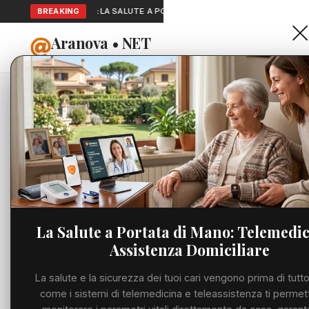
SEGNALAZIONI:
BREAKING
LA SALUTE A PORTATA DI MANO: TELEMEDICINA E A…
Aranova • NET
HOME
PORTALE UTILE AL TERRITORIO
Home
Cronaca
Viabilità
Utilità
La Salute a Portata di Mano: Telemedic
Assistenza Domiciliare
Meteo
La salute e la sicurezza dei tuoi cari vengono prima di tutto
Precedente
Eventi
come i sistemi di telemedicina e teleassistenza ti permet