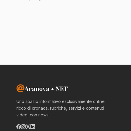
Aranova • NET
Uno spazio informativo esclusivamente online,
ricco di cronaca, rubriche, servizi e contenuti
video, con news..