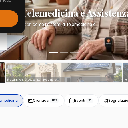
endo...
Mano: Telemedicina e Assistenz
a di tutto. Scopri come i sistemi di telemedicina e
tri...
Risparmio Energetico: La Rivoluzione...
Fu
emedicina
Cronaca
Eventi
Segnalazio
1117
91