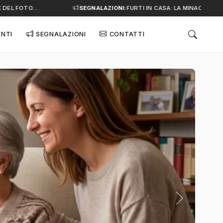
EL FOTO…
SEGNALAZIONI:
FURTI IN CASA: LA MINACCIA SILE
ENTI
SEGNALAZIONI
CONTATTI
Successivo