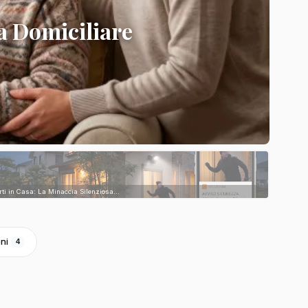
a Domiciliare
rti in Casa: La Minaccia Silenziosa...
ni
4