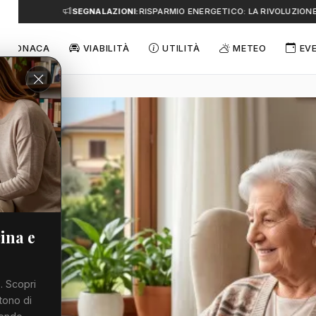
SEGNALAZIONI:
RISPARMIO ENERGETICO: LA RIVOLUZIONE D
CRONACA
VIABILITÀ
UTILITÀ
METEO
EV
ina e
. Scopri
tono di