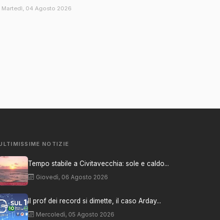
Martedì, 04 Agosto 2026
ULTIMISSIME NOTIZIE
Tempo stabile a Civitavecchia: sole e caldo...
Giovedì, 06 Agosto 2026
Il prof dei record si dimette, il caso Arday...
Mercoledì, 05 Agosto 2026