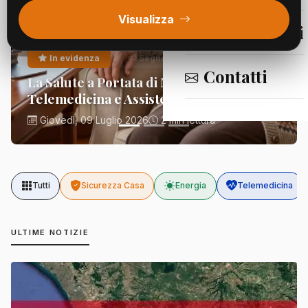
Visualizza
Segnalazioni
In evidenza
Segnalazioni
Contatti
La Salute a Portata di Mano:
Telemedicina e Assistenza Domiciliare
Giovedì, 09 Luglio 2026
2 min lettura
Tutti
Sicurezza Casa
Energia
Telemedicina
ULTIME NOTIZIE