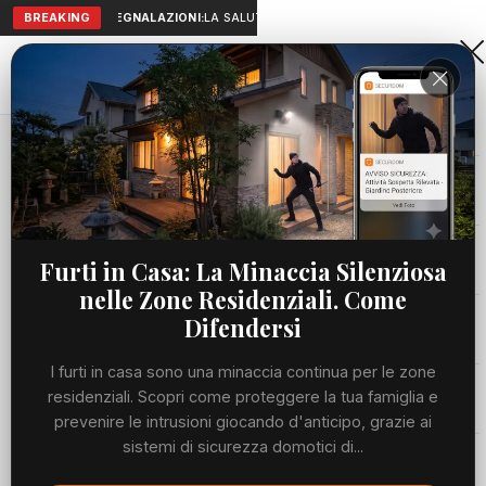
BREAKING
SEGNALAZIONI:
LA SALUTE A PORTATA DI MANO: TELEMEDICIN
Aranova • NET
PORTALE UTILE AL TERRITORIO
Home
Cronaca
Viabilità
Furti in Casa: La Minaccia Silenziosa
nelle Zone Residenziali. Come
Utilità
Difendersi
I furti in casa sono una minaccia continua per le zone
Meteo
residenziali. Scopri come proteggere la tua famiglia e
prevenire le intrusioni giocando d'anticipo, grazie ai
Precedente
Suc
sistemi di sicurezza domotici di...
Eventi