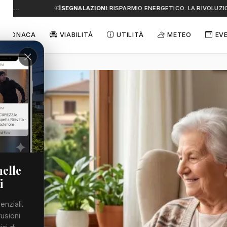
A…
SEGNALAZIONI:
RISPARMIO ENERGETICO: LA RIVOLUZIONE
CRONACA
VIABILITÀ
UTILITÀ
METEO
EV
nelle
i
enziali.
rusioni