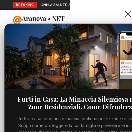
SEGNALAZIONI:
BREAKING
LA SALUTE A PORTATA DI MANO: TELEMEDICINA E 
Aranova • NET
HOME
PORTALE UTILE AL TERRITORIO
Home
Cronaca
Viabilità
Utilità
Furti in Casa: La Minaccia Silenziosa 
Zone Residenziali. Come Difenders
Meteo
I furti in casa sono una minaccia continua per le zone resid
Precedente
Eventi
Scopri come proteggere la tua famiglia e prevenire le int