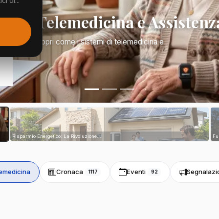
i di...
Mano: Telemedicina e Assistenz
a di tutto. Scopri come i sistemi di telemedicina e
tri...
Risparmio Energetico: La Rivoluzione...
Fu
emedicina
Cronaca
Eventi
Segnalazi
1117
92