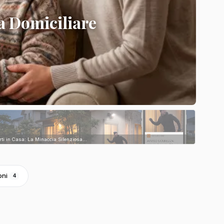
a Domiciliare
rti in Casa: La Minaccia Silenziosa...
oni
4