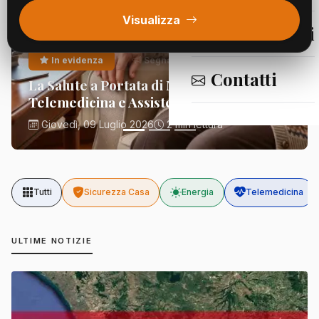
Visualizza
Segnalazioni
In evidenza
Segnalazioni
Contatti
La Salute a Portata di Mano:
Telemedicina e Assistenza Domiciliare
Giovedì, 09 Luglio 2026
2 min lettura
Tutti
Sicurezza Casa
Energia
Telemedicina
ULTIME NOTIZIE