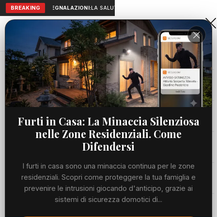
BREAKING
SEGNALAZIONI:
LA SALUTE A PORTATA DI MANO: TELEMEDICIN
Aranova • NET
PORTALE UTILE AL TERRITORIO
Home
Cronaca
Viabilità
Furti in Casa: La Minaccia Silenziosa
nelle Zone Residenziali. Come
Utilità
Difendersi
I furti in casa sono una minaccia continua per le zone
Meteo
residenziali. Scopri come proteggere la tua famiglia e
prevenire le intrusioni giocando d'anticipo, grazie ai
Precedente
Suc
sistemi di sicurezza domotici di...
Eventi