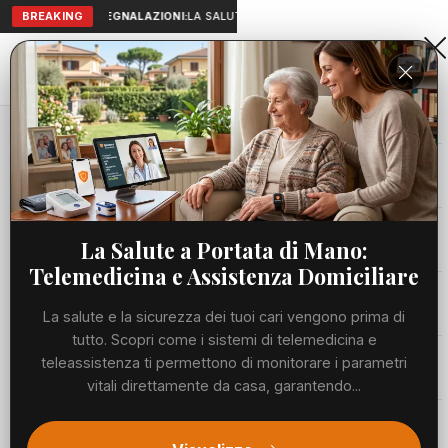
BREAKING
SEGNALAZIONI:
LA SALUTE A PORTATA DI MANO: TELEMEDICIN
Aranova • NET
PORTALE UTILE AL TERRITORIO
Home
Cronaca
Viabilità
La Salute a Portata di Mano:
Telemedicina e Assistenza Domiciliare
Utilità
La salute e la sicurezza dei tuoi cari vengono prima di
tutto. Scopri come i sistemi di telemedicina e
Meteo
teleassistenza ti permettono di monitorare i parametri
vitali direttamente da casa, garantendo...
Precedente
Suc
Eventi