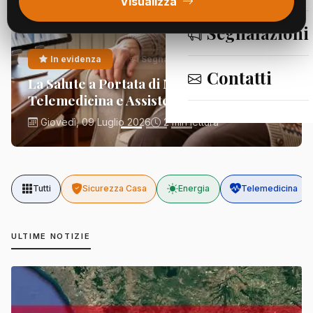
Visualizza
Segnalazioni
In evidenza
Segnalazioni
Contatti
La Salute a Portata di Mano:
Telemedicina e Assistenza Domiciliare
Giovedì, 09 Luglio 2026
2 min lettura
Tutti
Sicurezza Casa
Energia
Telemedicina
ULTIME NOTIZIE