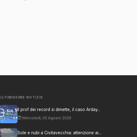
ULTIMISSIME NOTIZIE
Il prof dei record si dimette, il caso Arday...
Mercoledì, 05 Agosto 2026
Sole e nubi a Civitavecchia: attenzione ai...