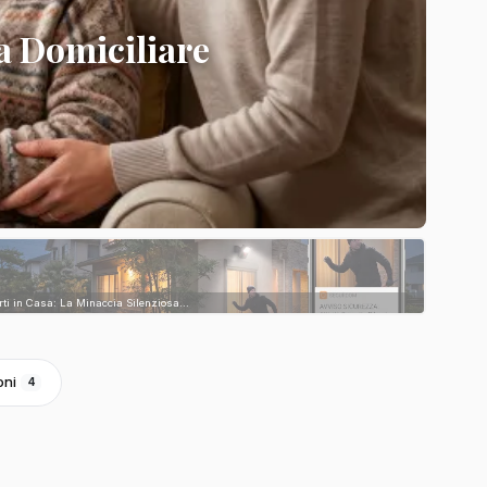
a Domiciliare
rti in Casa: La Minaccia Silenziosa...
oni
4