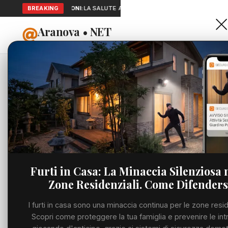
SEGNALAZIONI:
BREAKING
LA SALUTE A PORTATA DI MANO: TELEMEDICINA E 
Aranova • NET
HOME
PORTALE UTILE AL TERRITORIO
Home
Cronaca
Viabilità
Utilità
Furti in Casa: La Minaccia Silenziosa 
Zone Residenziali. Come Difenders
Meteo
I furti in casa sono una minaccia continua per le zone resid
Precedente
Eventi
Scopri come proteggere la tua famiglia e prevenire le int