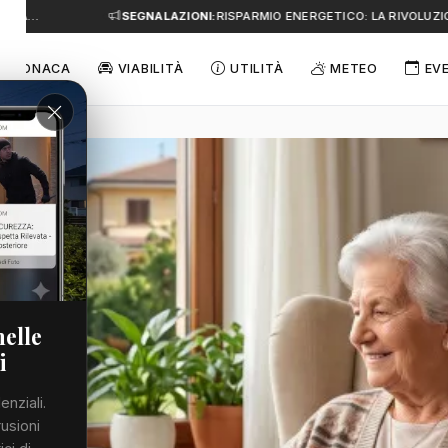
A…
SEGNALAZIONI:
RISPARMIO ENERGETICO: LA RIVOLUZIONE
CRONACA
VIABILITÀ
UTILITÀ
METEO
EV
nelle
i
enziali.
rusioni