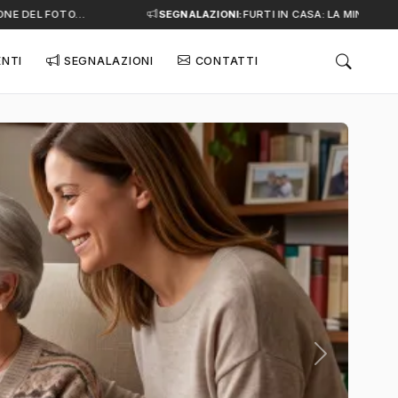
 DEL FOTO…
SEGNALAZIONI:
FURTI IN CASA: LA MINACCIA SI
ENTI
SEGNALAZIONI
CONTATTI
Successivo