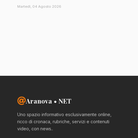
Martedì, 04 Agosto 2026
Aranova • NET
Uno spazio informativo esclusivamente online,
ricco di cronaca, rubriche, servizi e contenuti
video, con news..