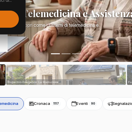
i di...
Mano: Telemedicina e Assistenz
a di tutto. Scopri come i sistemi di telemedicina e
tri...
Risparmio Energetico: La Rivoluzione...
Fu
emedicina
Cronaca
Eventi
Segnalazi
1117
90