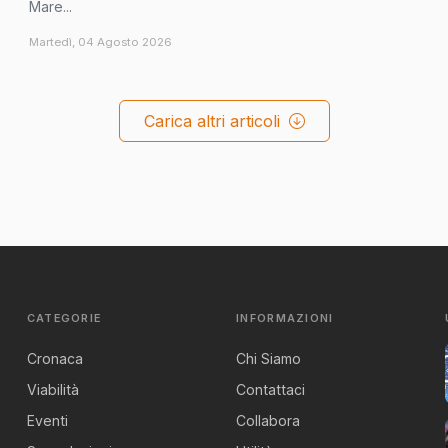
Mare...
Martedì, 04 Agosto 2026
Carica altri articoli
CATEGORIE
INFORMAZIONI
Cronaca
Chi Siamo
Viabilità
Contattaci
Eventi
Collabora